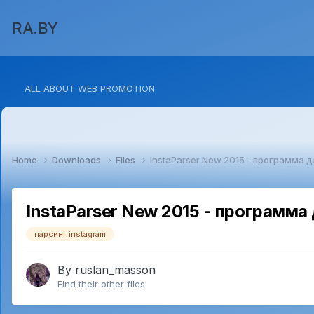
RA.BY
ALL ABOUT WEB PROMOTION
Home
Downloads
Files
InstaParser New 2015 - программа 
InstaParser New 2015 - программа 
парсинг instagram
By
ruslan_masson
Find their other files