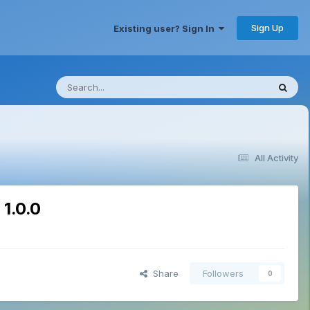
Sign Up
Existing user? Sign In
All Activity
1.0.0
Share
Followers
0