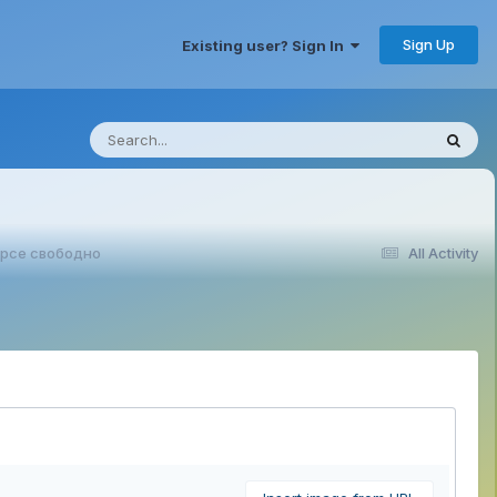
Sign Up
Existing user? Sign In
урсе свободно
All Activity