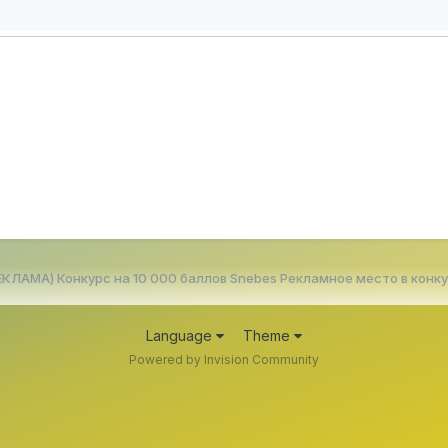
ЕКЛАМА) Конкурс на 10 000 баллов Snebes Рекламное место в конк
Language
Theme
Powered by Invision Community