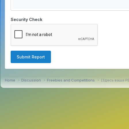
Security Check
Submit Report
Home
Discussion
Freebies and Competitions
(Здесь ваша Р