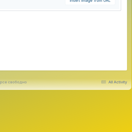
Insert image from URL
урсе свободно
All Activity