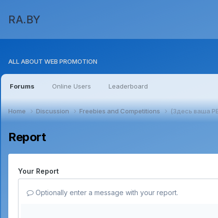
RA.BY
ALL ABOUT WEB PROMOTION
Forums
Online Users
Leaderboard
Home
Discussion
Freebies and Competitions
(Здесь ваша Р
Report
Your Report
Optionally enter a message with your report.