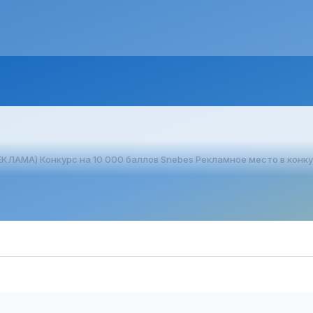
ЕКЛАМА) Конкурс на 10 000 баллов Snebes Рекламное место в конк