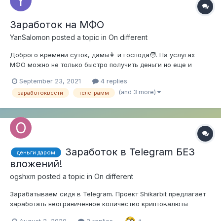
Заработок на МФО
YanSalomon
posted a topic in
On different
Доброго времени суток, дамы👩 и господа🧑. На услугах
МФО можно не только быстро получить деньги но еще и
заработать сверху. В день можно делать чистыми от 3000 р./
September 23, 2021
4 replies
1000 грн. Если хотите подробно узнать как это сделать -
(and 3 more)
заработоквсети
телеграмм
пишите в ЛС. Всем удачи
Заработок в Telegram БЕЗ
деньги даром
вложений!
ogshxm
posted a topic in
On different
Зарабатываем сидя в Telegram. Проект Shikarbit предлагает
заработать неограниченное количество криптовалюты
Биткоин, абсолютно без каких либо вложений, тем самым