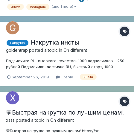
происходит. С компа "К сожалению, во время создания
аккаунта произошла ошибка. Повторите попытку позже." В
(and 1 more)
инста
instagram
чем...
Накрутка инсты
накрутка
goldentrap
posted a topic in
On different
Подписчики RU, высокого качества, 1000 подписчиков - 250
рублей Подписчики, частично RU, быстрый старт, 1000
подписчиков - 90 рублей Подписчики стандарт,
September 26, 2019
1 reply
инста
нестабильные 1000 подписчиков - 130 рублей Быстрые
подписчики, Азия 1000 подписчиков - 230 рублей Лайки на
пост, стандарт 100...
💬Быстрая накрутка по лучшим ценам!
xsss
posted a topic in
On different
💬Быстрая накрутка по лучшим ценам! https://xn-