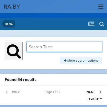
RA.BY
Home
More search options
Found 54 results
PREV
Page 1 of 3
NEXT
SORT BY