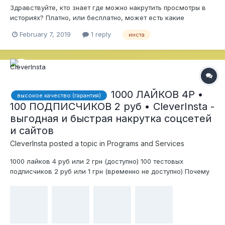
Здравствуйте, кто знает где можно накрутить просмотры в
историях? Платно, или бесплатно, может есть какие
турецкие сайты
February 7, 2019
1 reply
инста
1000 ЛАЙКОВ 4Р •
высокое качество (гарантия)
100 ПОДПИСЧИКОВ 2 руб • CleverInsta -
выгодная и быстрая накрутка соцсетей
и сайтов
CleverInsta
posted a topic in
Programs and Services
1000 лайков 4 руб или 2 грн (доступно) 100 тестовых
подписчиков 2 руб или 1 грн (временно не доступно) Почему
мы: - если в течение 10-15 дней накрутка не будет выполнена,
верну деньги на киви - бесплатный тест на лайки для
активных пользователей форума - нет и не буде...