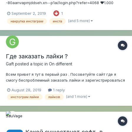
-80ааnvарmjddsеh.хn--p1аi/login.php?refer=4068 ❤️1.000
лайков - 1 рубль 👨‍💻1.000 подписчиков - 10 рублей 🔥1.000
September 2, 2019
1
просмотров - 0.90 копеек 🌍Накручиваем все соц сети по
самым выгодным ценам! 😇И еще огромный плюс то что сайт
(and 5 more)
накрутка инстаграм
инста
новый, вывод с...
Где заказать лайки ?
Gaft
posted a topic in
On different
Всем привет я тут в первый раз . Посоветуйте сайт где я
смогу беспроблемный заказать лайки и зарегистрироваться
без проблем .
August 28, 2019
1 reply
(and 1 more)
инстограм лайки
лайков