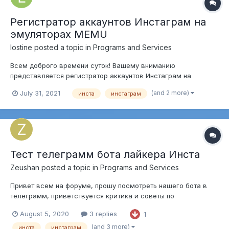
Регистратор аккаунтов Инстаграм на
эмуляторах MEMU
lostine
posted a topic in
Programs and Services
Всем доброго времени суток! Вашему вниманию
представляется регистратор аккаунтов Инстаграм на
эмуляторах MEMU! Возможности регистратора практически
(and 2 more)
July 31, 2021
инста
инстаграм
не ограничены! Возможно регистрировать аккаунты на
различные смс сервисы поддерживавшие api sms-
activate.ru! Ре...
Тест телеграмм бота лайкера Инста
Zeushan
posted a topic in
Programs and Services
Привет всем на форуме, прошу посмотреть нашего бота в
телеграмм, приветствуется критика и советы по
оптимизации. Сейчас сервер работает, бот запущен. Тестим
August 5, 2020
3 replies
1
прогоны. Если есть желание помочь в тесте, крутаните 1
рубль. Буду вам невероятно благодарен! Всем успехов!
(and 3 more)
инста
инстаграм