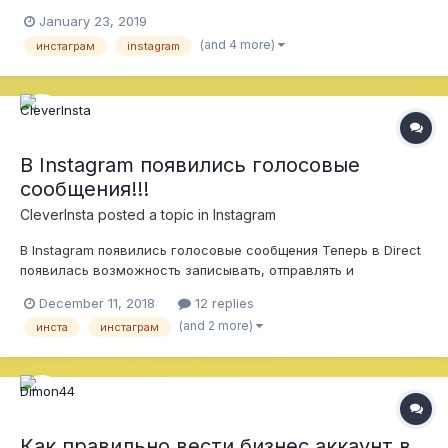
January 23, 2019
(and 4 more)
инстаграм
instagram
В Instagram появились голосовые
сообщения!!!
CleverInsta
posted a topic in
Instagram
В Instagram появились голосовые сообщения Теперь в Direct
появилась возможность записывать, отправлять и
прослушивать голосовые сообщения. Чтобы записать
December 11, 2018
12 replies
аудиосообщение, нужно нажать и удерживать иконку с
(and 2 more)
инста
инстаграм
микрофоном. Чтобы не отправлять и удалить записанное
сообще...
Как правильно вести бизнес аккаунт в