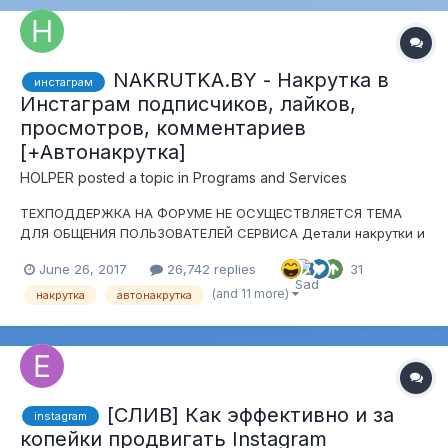
NAKRUTKA.BY - Накрутка в
инстаграм
Инстаграм подписчиков, лайков,
просмотров, комментариев
[+Автонакрутка]
HOLPER
posted a topic in
Programs and Services
ТЕХПОДДЕРЖКА НА ФОРУМЕ НЕ ОСУЩЕСТВЛЯЕТСЯ ТЕМА
ДЛЯ ОБЩЕНИЯ ПОЛЬЗОВАТЕЛЕЙ СЕРВИСА Детали накрутки и
заказ на https://nakrutka.com А все вопросы, обсуждение и
June 26, 2017
26,742 replies
31
новости в этой теме. Не секрет, что у сервиса нет
полноценной тех-поддержки. Давайте сделаем жизнь друг
(and 11 more)
накрутка
автонакрутка
друга проще, и бу...
[СЛИВ] Как эффективно и за
instagram
копейки продвигать Instagram