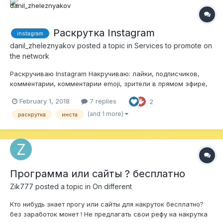
Раскрутка Instagram
instagram
danil_zheleznyakov
posted a topic in
Services to promote on
the network
Раскручиваю Instagram Накручиваю: лайки, подписчиков,
комментарии, комментарии emoji, зрители в прямом эфире,
просмотры историй и все что связанно с инстаграмом! Все
February 1, 2018
7 replies
2
качественно, довольно быстро, по приемлемым ценам. Все
вопросы задавайте в ЛС!!! Так же предлагаю сотрудничество
(and 1 more)
раскрутка
инста
в программе!
Программа или сайты ? бесплатно
Zik777
posted a topic in
On different
Кто нибудь знает прогу или сайты для накруток бесплатно?
без заработок монет ! Не предлагать свои рефу на накрутка