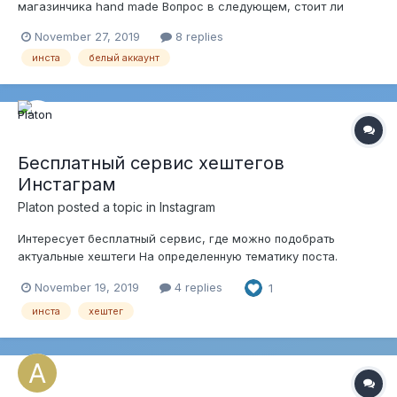
магазинчика hand made Вопрос в следующем, стоит ли
накручивать подписчиков, лайки и т.д Или лучше всего идти
November 27, 2019
8 replies
"белыми методами"? На данный момент закинул несколько
инста
белый аккаунт
постов, хештеги описание все есть Не много подписались
сами, нескольк...
Бесплатный сервис хештегов
Инстаграм
Platon
posted a topic in
Instagram
Интересует бесплатный сервис, где можно подобрать
актуальные хештеги На определенную тематику поста.
November 19, 2019
4 replies
1
инста
хештег