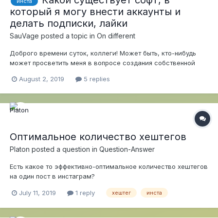
Какой существует софт, в
инста
который я могу внести аккаунты и
делать подписки, лайки
SauVage
posted a topic in
On different
Доброго времени суток, коллеги! Может быть, кто-нибудь
может просветить меня в вопросе создания собственной
базы? Предположим, у меня уже имеется 1000 аккаунтов.
August 2, 2019
5 replies
Какой существует софт, в который я могу внести все эти
аккаунты и делать подписки, лайки и тп?
Оптимальное количество хештегов
Platon
posted a question in
Question-Answer
Есть какое то эффективно-оптимальное количество хештегов
на один пост в инстаграм?
July 11, 2019
1 reply
хештег
инста