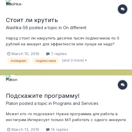
Стоит ли крутить
Atashka-56
posted a topic in
On different
Народ стоит ли накрутить десятки тысяч подписчиков по 5
рублей на аккаунт для эффектности или лучше не надо?
Аккаунт не заблокируют? Аккаунту пару лет.
March 15, 2019
7 replies
(and 3 more)
instagram
подписчики
Подскажите программу!
Platon
posted a topic in
Programs and Services
Может кто-то подскажет: Нужна программа для работы в
инстаграм Интересует только МЛ работать с одного аккаунта
Скорость МЛ не большая лучше "регулируемая" Бесплатно,
March 13, 2019
14 replies
или не очень дорого) P.S Чувствую что лучше написать