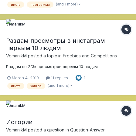
(and 1 more)
инста
программа
шаблон на Zennoposter Но попытка не пытка P.P....
Раздам просмотры в инстаграм
первым 10 людям
VemanikM
posted a topic in
Freebies and Competitions
Раздам по 2/3к просмотров первым 10 людям
March 4, 2019
11 replies
1
(and 1 more)
инста
халява
Истории
VemanikM
posted a question in
Question-Answer