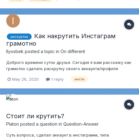
https://t.me/LikeGiverBot
Как накрутить Инстаграм
раскуртка
грамотно
Ilyosbek
posted a topic in
On different
Доброго времени суток друзья. Сегодня я вам расскажу как
грамотно сделать раскрутку своего аккаунта/профиля.
Многие уже знают что МФ и МЛ не работает как ранее. Когда
May 26, 2020
1 reply
инста
то она выдавала огромные результаты но как и любая
раскрутка она утихает. Сейчас осталось невероятно мало
профитных способов раск...
Стоит ли крутить?
Platon
posted a question in
Question-Answer
Суть вопроса, сделал аккаунт в инстаграмм, типа