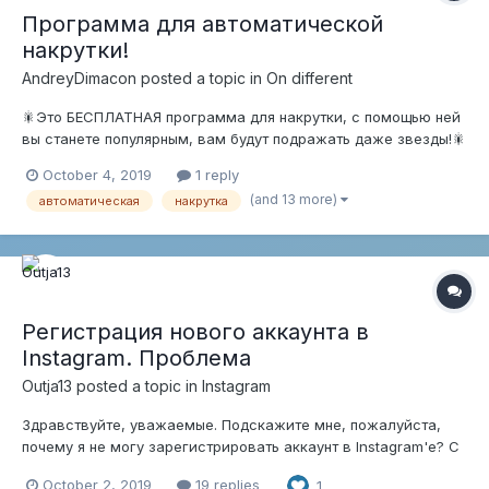
Программа для автоматической
накрутки!
AndreyDimacon
posted a topic in
On different
🎇Это БЕСПЛАТНАЯ программа для накрутки, с помощью ней
вы станете популярным, вам будут подражать даже звезды!🎇
Скачать - https://shre.su/7N0Z В чем плюсы этой программы?
October 4, 2019
1 reply
Можно поставить галочку на 😎автоматической накрутке😎
(and 13 more)
автоматическая
накрутка
ПРОГРАММА БУДЕТ ЗАРАБАТЫВАТЬ ВАМ ВАЛЮТУ САМА, А
ПОТОМ САМА БУДЕТ Н...
Регистрация нового аккаунта в
Instagram. Проблема
Outja13
posted a topic in
Instagram
Здравствуйте, уважаемые. Подскажите мне, пожалуйста,
почему я не могу зарегистрировать аккаунт в Instagram'e? С
телефона нажимаю "регистрация" и больше ничего не
October 2, 2019
19 replies
1