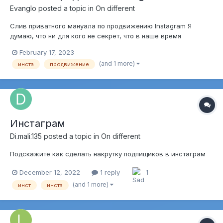
Evanglo
posted a topic in
On different
Слив приватного мануала по продвижению Instagram Я
думаю, что ни для кого не секрет, что в наше время
практически невозможно одними лишь своими силами
February 17, 2023
продвинуть свои страницы в соц. сетях. Кто-то покупает
(and 1 more)
инста
продвижение
прямую рекламу, кто-то настраивает таргетинговую, но лишь
малая часть людей обраща...
Инстаграм
Di.mali.135
posted a topic in
On different
Подскажите как сделать накрутку подпищиков в инстаграм
December 12, 2022
1 reply
1
(and 1 more)
инст
инста