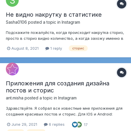
Не видно накрутку в статистике
Sasha0106
posted a topic in
Instagram
Подскажите пожалуйста, когда происходит накрутка сториз,
просто в сториз видно количество, а когда захожу именно в
«статистику» показывает «родные» просмотры. Почему так?
August 8, 2021
1 reply
сторис
Приложения для создания дизайна
постов и сторис
ant.misha
posted a topic in
Instagram
Здравствуйте. Я собрал все известные мне приложения для
создания красивых постов и сторис. Для IOS и Android:
Анимированные шаблоны: • Mojo; • Mojito; • Jane; • StoryChic.
June 29, 2021
6 replies
17
Шаблоны для фото и видео: • Unfold; • StoryArt. Стильные