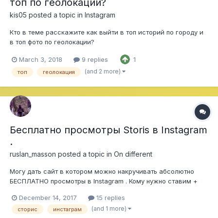
топ по геолокации?
kis05
posted a topic in
Instagram
Кто в теме расскажите как выйти в топ историй по городу и
в топ фото по геолокации?
March 3, 2018
9 replies
1
(and 2 more)
топ
геолокация
Бесплатно просмотры Storis в Instagram
.
ruslan_masson
posted a topic in
On different
Могу дать сайт в котором можно накручивать абсолютно
БЕСПЛАТНО просмотры в Instagram . Кому нужно ставим +
December 14, 2017
15 replies
(and 1 more)
сторис
инстаграм