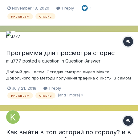
November 18, 2020
1 reply
1
инстаграм
сторис
Программа для просмотра сторис
miu777
posted a question in
Question-Answer
Добрый день всем. Сегодня смотрел видео Макса
Довольного про методы получения трафика с инсты. В самом
видео маячила его программа которая сама просматривает
July 21, 2018
1 reply
сторис других пользователей соц.сети. У кого то из вас есть
(and 1 more)
инстаграм
сторис
такая? Был бы очень признателен
Как выйти в топ историй по городу? и в