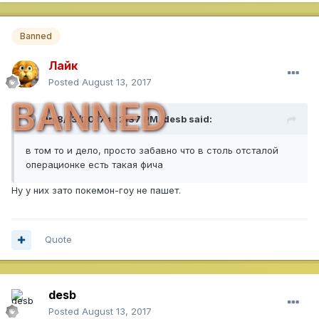
Banned
Лайк
Posted
August 13, 2017
BANNED
On 8/13/2017 at 2:37 PM,
desb
said:
в том то и дело, просто забавно что в столь отсталой
операционке есть такая фича
Ну у них зато покемон-гоу не пашет.
Quote
desb
Posted
August 13, 2017