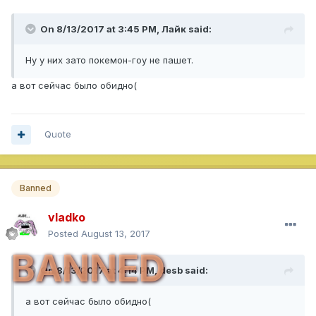
On 8/13/2017 at 3:45 PM,
Лайк
said:
Ну у них зато покемон-гоу не пашет.
а вот сейчас было обидно(
Quote
Banned
vladko
Posted
August 13, 2017
BANNED
On 8/13/2017 at 4:14 PM,
desb
said:
а вот сейчас было обидно(