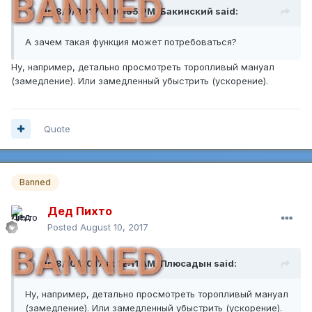
BANNED
On 8/9/2017 at 10:55 PM,
Бакинский
said:
А зачем такая функция может потребоваться?
Ну, например, детально просмотреть торопливый мануал
(замедление). Или замедленный убыстрить (ускорение).
Quote
Banned
Дед Пихто
Posted
August 10, 2017
BANNED
On 8/10/2017 at 12:11 AM,
Плюсадын
said:
Ну, например, детально просмотреть торопливый мануал
(замедление). Или замедленный убыстрить (ускорение).