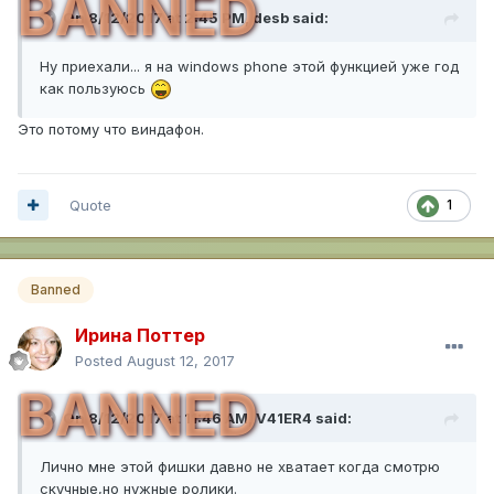
BANNED
On 8/12/2017 at 2:45 PM,
desb
said:
Ну приехали... я на windows phone этой функцией уже год
как пользуюсь
Это потому что виндафон.
Quote
1
Banned
Ирина Поттер
Posted
August 12, 2017
BANNED
On 8/12/2017 at 11:46 AM,
V41ER4
said:
Лично мне этой фишки давно не хватает когда смотрю
скучные,но нужные ролики.