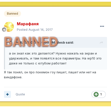
Banned
Марафаня
Posted
August 14, 2017
BANNED
On 8/13/2017 at 6:35 PM,
desb
said:
а он знал как это делается? Нужно нажать на экран и
удерживать, и там появятся все параметры. На wp10 это
даже не только с ютубом работает
Я так понял, он про покемон гоу пишет, пашет или нет на
виндафоне.
Quote
1