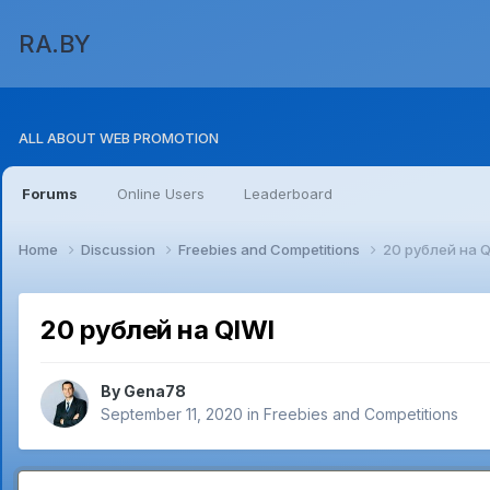
RA.BY
ALL ABOUT WEB PROMOTION
Forums
Online Users
Leaderboard
Home
Discussion
Freebies and Competitions
20 рублей на Q
20 рублей на QIWI
By
Gena78
September 11, 2020
in
Freebies and Competitions