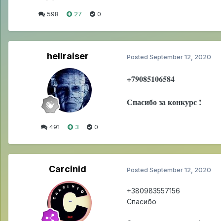
598
27
0
hellraiser
Posted
September 12, 2020
+79085106584
Спасибо за конкурс !
491
3
0
Carcinid
Posted
September 12, 2020
+380983557156
Спасибо