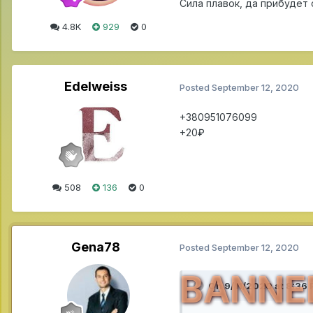
Сила плавок, да прибудет 
4.8K
929
0
Edelweiss
Posted
September 12, 2020
+380951076099
+20₽
508
136
0
Gena78
Posted
September 12, 2020
BANNE
On 9/11/2020 at 8:36