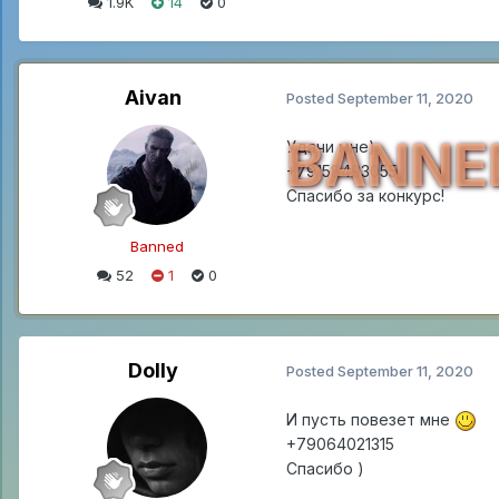
1.9K
14
0
Aivan
Posted
September 11, 2020
BANNE
Удачи мне)
+79158493055
Спасибо за конкурс!
Banned
52
1
0
Dolly
Posted
September 11, 2020
И пусть повезет мне
+79064021315
Спасибо )