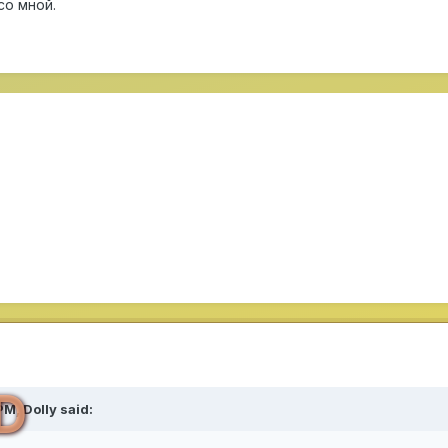
со мной.
D
 PM,
Dolly
said: