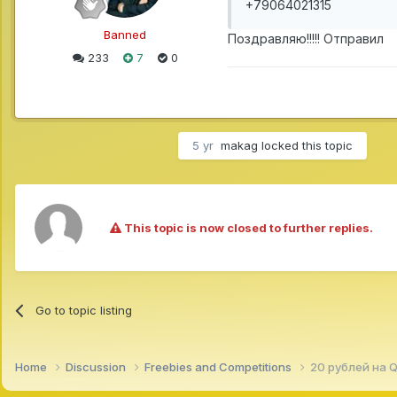
+79064021315
Banned
Поздравляю!!!!! Отправил
233
7
0
5 yr
makag
locked this topic
This topic is now closed to further replies.
Go to topic listing
Home
Discussion
Freebies and Competitions
20 рублей на Q