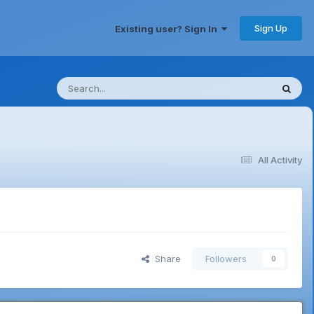
Sign Up
Existing user? Sign In
All Activity
Share
Followers
0