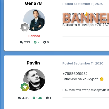
Gena78
Posted
September 11, 2020
BANNE
Всем привет
20 руб на 
✌️
Победитель буден выбран ч
Выплата с номера +791787
Banned
233
7
0
Pavlin
Posted
September 11, 2020
+79886019982
Спасибо за конкурс!!!
😉
P.S. Может в этот раз фортуна 
4.3K
1.4K
1