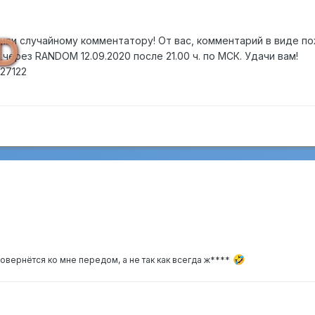
D
Киви случайному комментатору! От вас, комментарий в виде п
ерез RANDOM 12.09.2020 после 21.00 ч. по МСК. Удачи вам!
27122
🤣
повернётся ко мне передом, а не так как всегда ж****