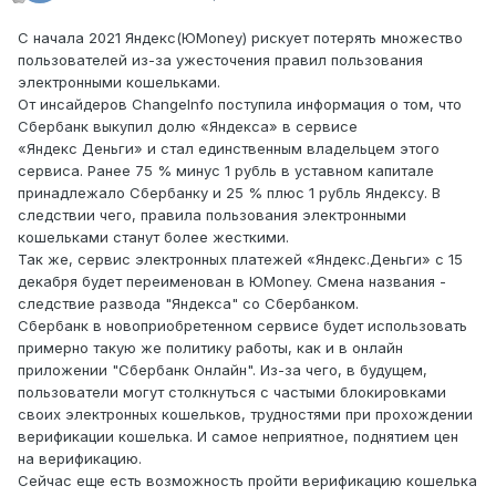
С начала 2021 Яндекс(ЮMoney) рискует потерять множество
пользователей из-за ужесточения правил пользования
электронными кошельками.
От инсайдеров ChangeInfo поступила информация о том, что
Сбербанк выкупил долю «Яндекса» в сервисе
«Яндекс Деньги» и стал единственным владельцем этого
сервиса. Ранее 75 % минус 1 рубль в уставном капитале
принадлежало Сбербанку и 25 % плюс 1 рубль Яндексу. В
следствии чего, правила пользования электронными
кошельками станут более жесткими.
Так же, сервис электронных платежей «Яндекс.Деньги» с 15
декабря будет переименован в ЮMoney. Смена названия -
следствие развода "Яндекса" со Сбербанком.
Сбербанк в новоприобретенном сервисе будет использовать
примерно такую же политику работы, как и в онлайн
приложении "Сбербанк Онлайн". Из-за чего, в будущем,
пользователи могут столкнуться с частыми блокировками
своих электронных кошельков, трудностями при прохождении
верификации кошелька. И самое неприятное, поднятием цен
на верификацию.
Сейчас еще есть возможность пройти верификацию кошелька