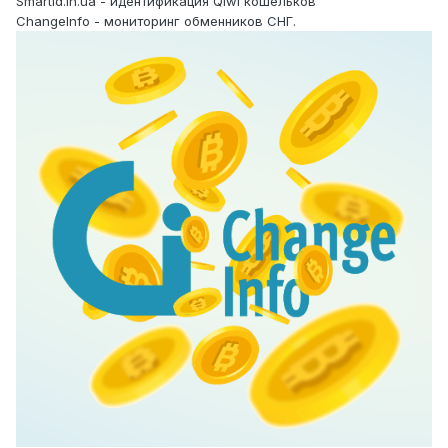
Smartid.in.ua - идентификация Qiwi кошельков
ChangeInfo - мониторинг обменников СНГ.