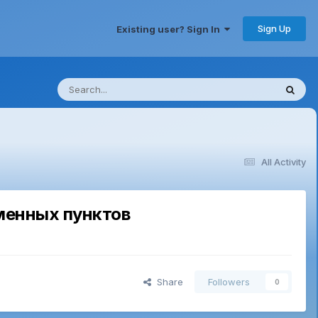
Sign Up
Existing user? Sign In
All Activity
менных пунктов
Share
Followers
0