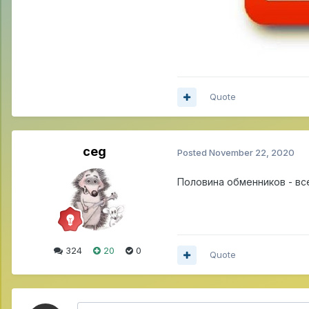
Quote
ceg
Posted
November 22, 2020
Половина обменников - все
324
20
0
Quote