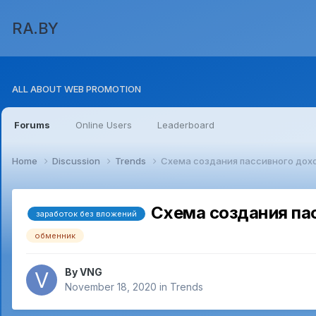
RA.BY
ALL ABOUT WEB PROMOTION
Forums
Online Users
Leaderboard
Home
Discussion
Trends
Схема создания пассивного дох
Схема создания па
заработок без вложений
обменник
By
VNG
November 18, 2020
in
Trends