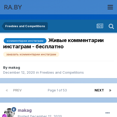
RA.BY
Freebies and Competitions
Живые комментарии
комментарии инстаграм
инстаграм - бесплатно
заказать комментарии инстаграм
By
makag
December 12, 2020
in
Freebies and Competitions
PREV
Page 1 of 53
NEXT
makag
Posted
December 12, 2020