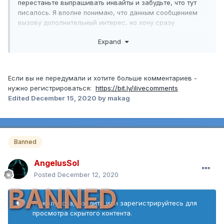
перестаньте выпрашивать инвайты и забудьте, что тут
писалось. Я вполне понимаю, что данным сообщением
вызову дополнительный интерес, но хочу сразу
предостеречь пытливых - стоп. Остальные просто не
Expand
найдут.
Если вы не передумали и хотите больше комментариев -
нужно регистрироваться:
https://bit.ly/ilivecomments
Edited
December 15, 2020
by makag
Banned
AngelusSol
Posted
December 12, 2020
BANNED
Пожалуйста, войдите или зарегистрируйтесь для
просмотра скрытого контента.