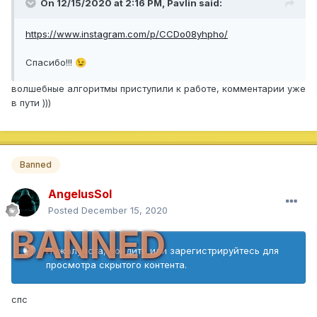
On 12/15/2020 at 2:16 PM,
Pavlin
said:
https://www.instagram.com/p/CCDo08yhpho/
Спасибо!!!
😉
волшебные алгоритмы приступили к работе, комментарии уже
в пути )))
Banned
AngelusSol
Posted
December 15, 2020
BANNED
Пожалуйста, войдите или зарегистрируйтесь для
просмотра скрытого контента.
спс