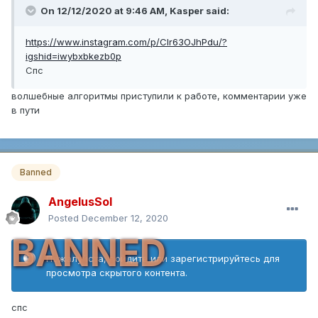
On 12/12/2020 at 9:46 AM,
Kasper
said:
https://www.instagram.com/p/CIr63OJhPdu/?
igshid=iwybxbkezb0p
Спс
волшебные алгоритмы приступили к работе, комментарии уже
в пути
Banned
AngelusSol
Posted
December 12, 2020
BANNED
Пожалуйста, войдите или зарегистрируйтесь для
просмотра скрытого контента.
спс