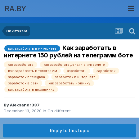
RA.BY
On different
Как заработать в
как заработать в интернете
интернете 150 рублей на телеграмм боте
как заработать
как заработать деньги в интернете
как заработать в телеграмм
заработать
зароботок
заработок в telegram
заработок в интернете
заработок в сети
как заработать новичку
как заработать школьнику
By
Aleksandr337
December 13, 2020
in
On different
Reply to this topic