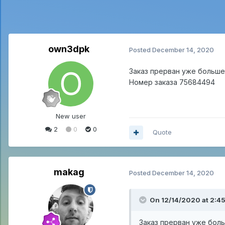
own3dpk
Posted
December 14, 2020
Заказ прерван уже больше
Номер заказа 75684494
New user
2
0
0
Quote
makag
Posted
December 14, 2020
On 12/14/2020 at 2:4
Заказ прерван уже бол