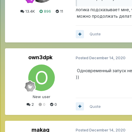
логика подсказывает мне,
13.4K
896
11
можно продолжать делать 
Quote
own3dpk
Posted
December 14, 2020
Одновременный запуск нес
))
New user
2
0
0
Quote
makag
Posted
December 14, 2020