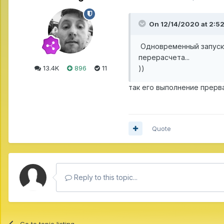
On 12/14/2020 at 2:5
Одновременный запуск 
перерасчета...
))
13.4K
896
11
так его выполнение прерва
Quote
Reply to this topic...
Go to topic listing