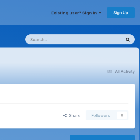
Sign Up
Existing user? Sign In
All Activity
Share
Followers
0