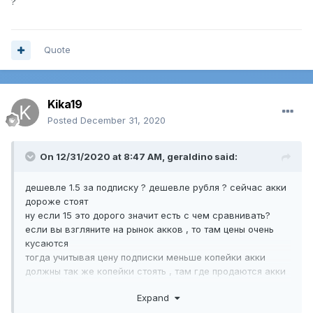
?
Quote
Kika19
Posted
December 31, 2020
On 12/31/2020 at 8:47 AM,
geraldino
said:
дешевле 1.5 за подписку ? дешевле рубля ? сейчас акки
дороже стоят
ну если 15 это дорого значит есть с чем сравнивать?
если вы взгляните на рынок акков , то там цены очень
кусаются
тогда учитывая цену подписки меньше копейки акки
должны так же копейки стоять , там где продаются акки
по такой цене ?
Expand