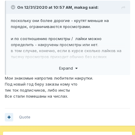
On 12/31/2020 at 10:57 AM,
makag
said:
поскольку они более дорогие - крутят меньше на
порядок, ограничиваются просмотрами.
и по соотношению просмотры / лайки можно
определить - накручены просмотры или нет.
в том случае, конечно, если в курсе сколько лайков на
тысячу просмотров приходит обычно без всяких
накруток.
Expand
другое дело, что если начал крутить - трудно
Мои знакомые напротив любители накрутки.
остановиться, привыкаешь.
Под новый год беру заказы кому что
у меня дочь в этом плане принципиальная. сколько раз
тик ток подписчиков, либо инсты
предлагал крутануть просмотров в тиктоке - всегда
Все стали помешаны на числах.
принципиальное нет.
в итоге она, например, знает сколько составляет это
обычное "нормальное" соотношение. и если где то
накручены просмотры - определяет это "на глаз".
Quote
как то так, вот.