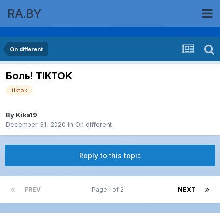
RA.BY
On different
Боль! TIKTOK
tiktok
By
Kika19
December 31, 2020
in
On different
Reply to this topic
PREV
Page 1 of 2
NEXT