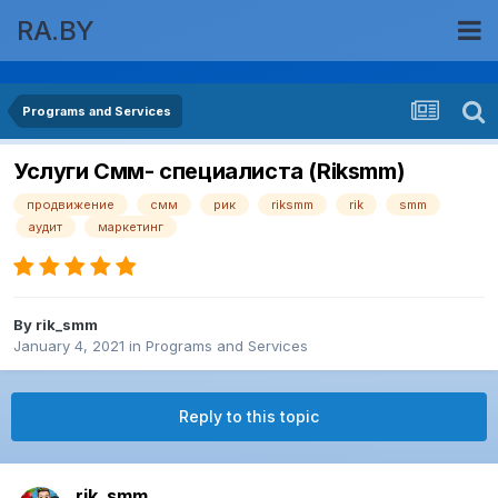
RA.BY
Programs and Services
Услуги Смм- специалиста (Riksmm)
продвижение
смм
рик
riksmm
rik
smm
аудит
маркетинг
By
rik_smm
January 4, 2021
in
Programs and Services
Reply to this topic
rik_smm