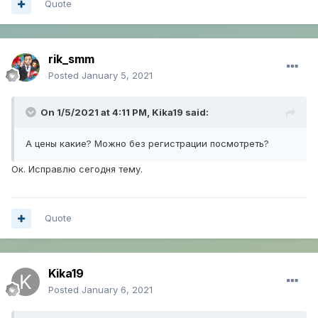
Quote
Подписчики и просмотры в телеграм,
инстаграм, вконтакте
ютьюб, твиттер, лайки.
rik_smm
Posted
January 5, 2021
Так же сервис предлагает партнёрскую
программу со
On 1/5/2021 at 4:11 PM,
Kika19
said:
ставкой 20%. Делись ссылкой и
А цены какие? Можно без регистрации посмотреть?
зарабатывай.
Ок. Исправлю сегодня тему.
Quote
Kika19
Posted
January 6, 2021