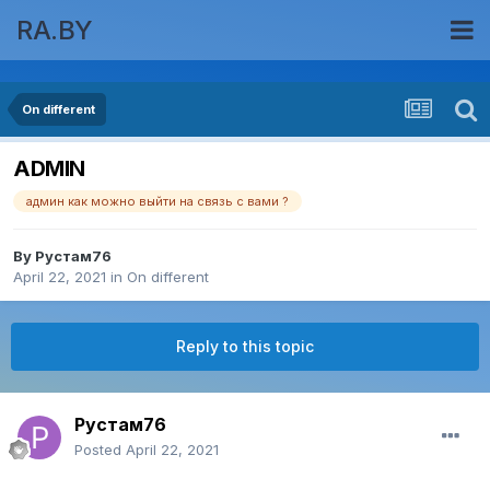
RA.BY
On different
ADMIN
админ как можно выйти на связь с вами ?
By
Рустам76
April 22, 2021
in
On different
Reply to this topic
Рустам76
Posted
April 22, 2021