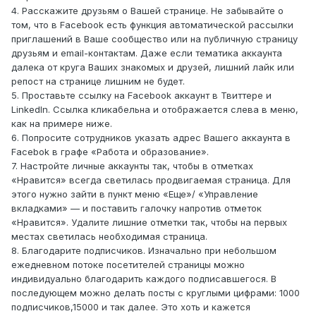
4. Расскажите друзьям о Вашей странице. Не забывайте о
том, что в Facebook есть функция автоматической рассылки
приглашений в Ваше сообщество или на публичную страницу
друзьям и email-контактам. Даже если тематика аккаунта
далека от круга Ваших знакомых и друзей, лишний лайк или
репост на странице лишним не будет.
5. Проставьте ссылку на Facebook аккаунт в Твиттере и
LinkedIn. Ссылка кликабельна и отображается слева в меню,
как на примере ниже.
6. Попросите сотрудников указать адрес Вашего аккаунта в
Facebok в графе «Работа и образование».
7. Настройте личные аккаунты так, чтобы в отметках
«Нравится» всегда светилась продвигаемая страница. Для
этого нужно зайти в пункт меню «Еще»/ «Управление
вкладками» — и поставить галочку напротив отметок
«Нравится». Удалите лишние отметки так, чтобы на первых
местах светилась необходимая страница.
8. Благодарите подписчиков. Изначально при небольшом
ежедневном потоке посетителей страницы можно
индивидуально благодарить каждого подписавшегося. В
последующем можно делать посты с круглыми цифрами: 1000
подписчиков,15000 и так далее. Это хоть и кажется