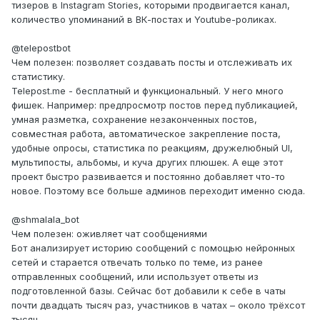
тизеров в Instagram Stories, которыми продвигается канал,
количество упоминаний в ВК-постах и Youtube-роликах.
@telepostbot
Чем полезен: позволяет создавать посты и отслеживать их
статистику.
Telepost.me - бесплатный и функциональный. У него много
фишек. Например: предпросмотр постов перед публикацией,
умная разметка, сохранение незаконченных постов,
совместная работа, автоматическое закрепление поста,
удобные опросы, статистика по реакциям, дружелюбный UI,
мультипосты, альбомы, и куча других плюшек. А еще этот
проект быстро развивается и постоянно добавляет что-то
новое. Поэтому все больше админов переходит именно сюда.
@shmalala_bot
Чем полезен: оживляет чат сообщениями
Бот анализирует историю сообщений с помощью нейронных
сетей и старается отвечать только по теме, из ранее
отправленных сообщений, или использует ответы из
подготовленной базы. Сейчас бот добавили к себе в чаты
почти двадцать тысяч раз, участников в чатах – около трёхсот
тысяч.