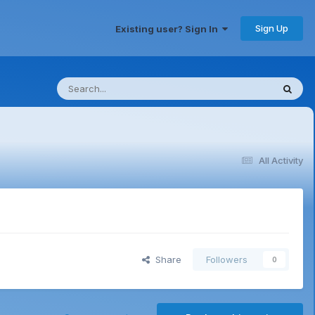
Sign Up
Existing user? Sign In
All Activity
Share
Followers
0