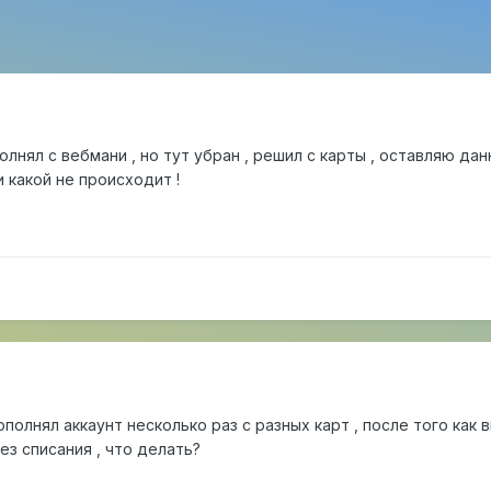
лнял с вебмани , но тут убран , решил с карты , оставляю да
и какой не происходит !
полнял аккаунт несколько раз с разных карт , после того как в
з списания , что делать?