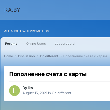
RA.BY
ALL ABOUT WEB PROMOTION
Forums
Online Users
Leaderboard
Home
Discussion
On different
Пополнение счета с карты
Пополнение счета с карты
By
lka
August 15, 2021
in
On different