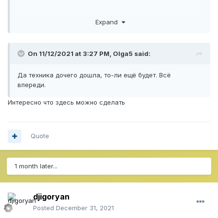
Описание уже доступно в разделе поддержки YouTube.
Expand
Участники тестирования смогут увидеть своего рода
график над полосой воспроизведения в плеере,
показывающий, какую часть ролика другие
пользователи пересматривали часто, какую — реже.
On 11/12/2021 at 3:27 PM,
Olga5
said:
Функцию смогут протестировать пользователи
компьютеров и мобильных устройств.
Да техника дочего дошла, то-ли ещё будет. Всё
впереди.
Пожалуйста, войдите или зарегистрируйтесь
Интересно что здесь можно сделать
для просмотра скрытого контента.
Quote
1 month later...
djigoryan
Posted
December 31, 2021