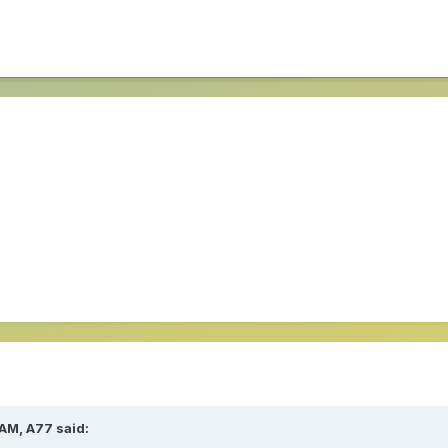
 AM,
A77
said: