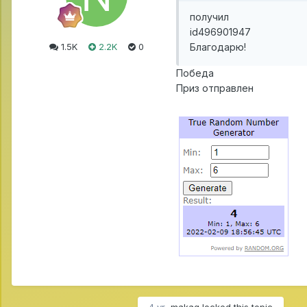
получил
id496901947
1.5K
2.2K
0
Благодарю!
Победа
Приз отправлен