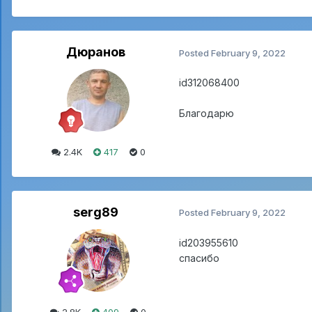
Дюранов
Posted
February 9, 2022
id312068400
Благодарю
2.4K
417
0
serg89
Posted
February 9, 2022
id203955610
спасибо
2.8K
409
0