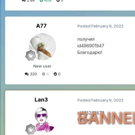
A77
Posted
February 9, 2022
получил
id496901947
Благодарю!
New user
320
0
0
Lan3
Posted
February 9, 2022
BANNE
id465242872
Спасибо.