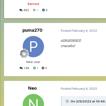
Banned
462
0
0
puma270
Posted
February 9, 2022
id364095831
cпасибо!
New user
1.4K
1
0
Neo
Posted
February 9, 2022
On 2/9/2022 at 10:46