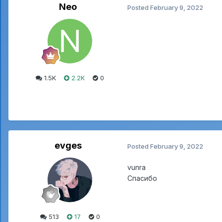
Neo
Posted
February 9, 2022
1.5K
2.2K
0
evges
Posted
February 9, 2022
vunra
Спасибо
513
17
0