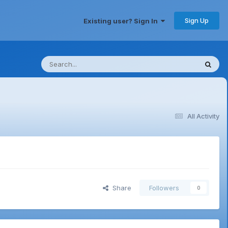
Sign Up
Existing user? Sign In
All Activity
Share
Followers
0