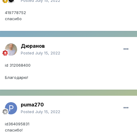
Posted
July 15, 2022
419778752
спасибо
Дюранов
Posted
July 15, 2022
id 312068400
Благодарю!
puma270
Posted
July 15, 2022
id364095831
cпасибо!