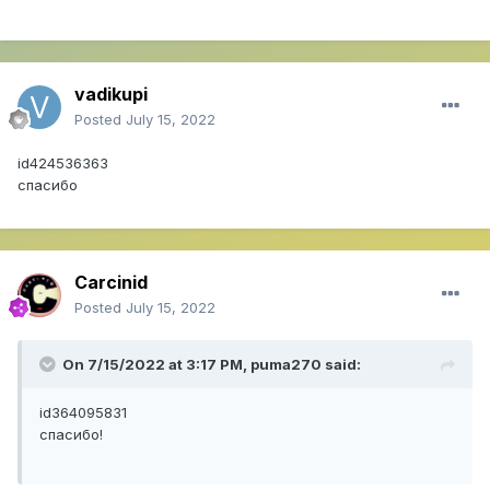
vadikupi
Posted
July 15, 2022
id424536363
спасибо
Carcinid
Posted
July 15, 2022
On 7/15/2022 at 3:17 PM,
puma270
said:
id364095831
cпасибо!