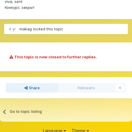
viva, sent
Конкурс закрыт
4 yr
makag
locked this topic
This topic is now closed to further replies.
Share
Followers
0
Go to topic listing
Language
Theme