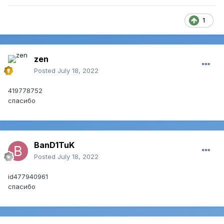
1
zen
Posted
July 18, 2022
419778752
спасибо
BanD1TuK
Posted
July 18, 2022
id477940961
cпасибо