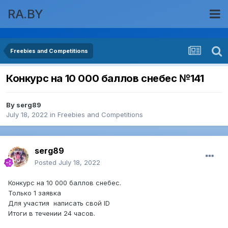
RA.BY
Freebies and Competitions
Конкурс на 10 000 баллов снебес №141
By
serg89
July 18, 2022
in
Freebies and Competitions
serg89
Posted
July 18, 2022
Конкурс на 10 000 баллов снебес.
Только 1 заявка
Для участия написать свой ID
Итоги в течении 24 часов.