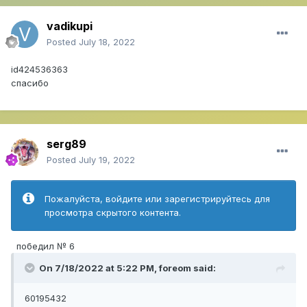
vadikupi
Posted
July 18, 2022
id424536363
спасибо
serg89
Posted
July 19, 2022
Пожалуйста, войдите или зарегистрируйтесь для
просмотра скрытого контента.
победил № 6
On 7/18/2022 at 5:22 PM,
foreom
said:
60195432