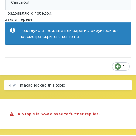
Спасибо!
Поздравляю с победой.
Баллы переве
Пожалуйста, войдите или зарегистрируйтесь для
просмотра скрытого контента.
1
4 yr
makag
locked this topic
This topic is now closed to further replies.