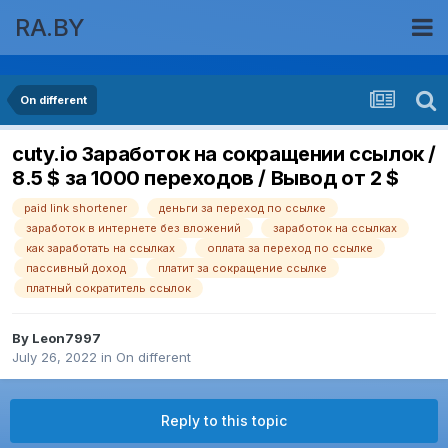
RA.BY
On different
cuty.io Заработок на сокращении ссылок /
8.5 $ за 1000 переходов / Вывод от 2 $
paid link shortener
деньги за переход по ссылке
заработок в интернете без вложений
заработок на ссылках
как заработать на ссылках
оплата за переход по ссылке
пассивный доход
платит за сокращение ссылке
платный сократитель ссылок
By
Leon7997
July 26, 2022
in
On different
Reply to this topic