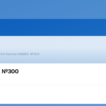
ООО баллов SNEBES. №300
. №300