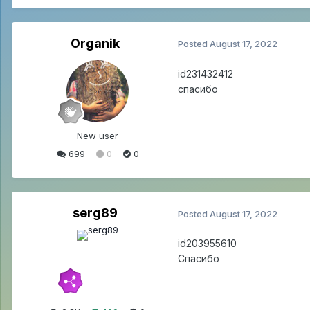
Organik
Posted
August 17, 2022
id231432412
спасибо
New user
699
0
0
serg89
Posted
August 17, 2022
id203955610
Спасибо