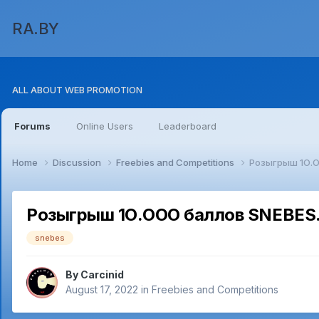
RA.BY
ALL ABOUT WEB PROMOTION
Forums
Online Users
Leaderboard
Home
Discussion
Freebies and Competitions
Розыгрыш 1О.
Розыгрыш 1О.ООО баллов SNEBES
snebes
By
Carcinid
August 17, 2022
in
Freebies and Competitions