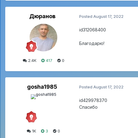
Дюранов
Posted
August 17, 2022
id312068400
Благодарю!
2.4K
417
0
gosha1985
Posted
August 17, 2022
id429978370
Cпасибо
1K
3
0