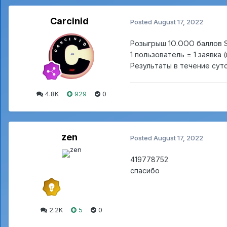
Carcinid
Posted
August 17, 2022
Розыгрыш 1О.ООО баллов 
1 пользователь = 1 заявка (
Результаты в течение суто
4.8K
929
0
zen
Posted
August 17, 2022
419778752
спасибо
2.2K
5
0