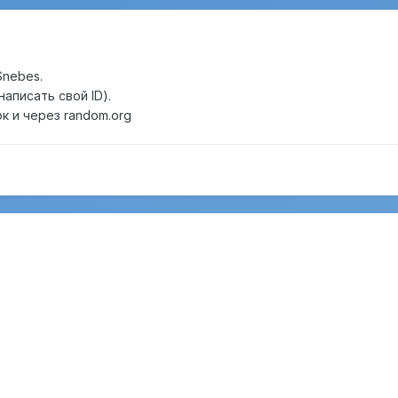
Snebes.
написать свой ID).
к и через random.org