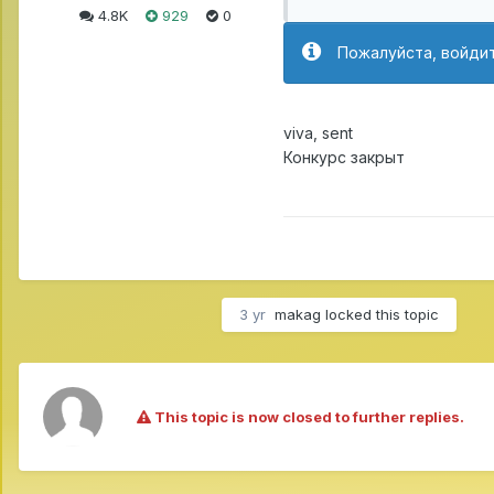
4.8K
929
0
Пожалуйста, войдит
viva, sent
Конкурс закрыт
3 yr
makag
locked this topic
This topic is now closed to further replies.