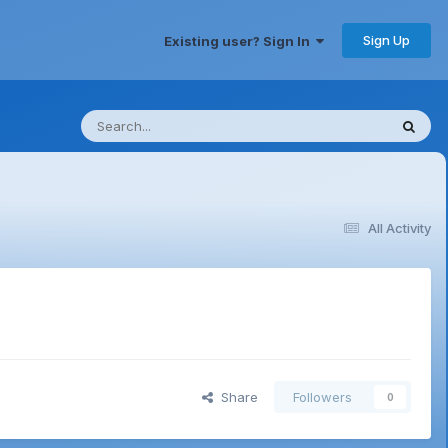
Sign Up
Existing user? Sign In
All Activity
Share
Followers
0