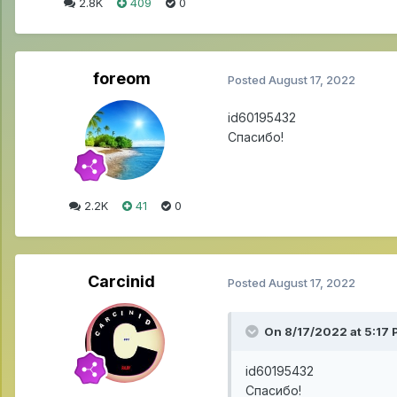
2.8K
409
0
foreom
Posted
August 17, 2022
id60195432
Спасибо!
2.2K
41
0
Carcinid
Posted
August 17, 2022
On 8/17/2022 at 5:17
id60195432
Спасибо!