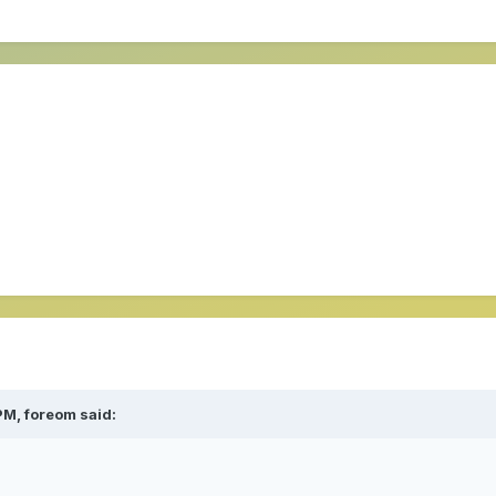
 PM,
foreom
said: