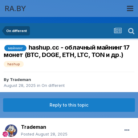
RA.BY
On different
hashup.cc - облачный майнинг 17
майнинг
монет (BTC, DOGE, ETH, LTC, TON и др.)
hashup
By
Trademan
August 28, 2025
in
On different
Reply to this topic
Trademan
Posted
August 28, 2025