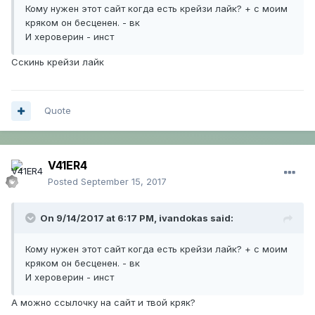
Кому нужен этот сайт когда есть крейзи лайк? + с моим
кряком он бесценен. - вк
И хероверин - инст
Сскинь крейзи лайк
Quote
V41ER4
Posted
September 15, 2017
On 9/14/2017 at 6:17 PM,
ivandokas
said:
Кому нужен этот сайт когда есть крейзи лайк? + с моим
кряком он бесценен. - вк
И хероверин - инст
А можно ссылочку на сайт и твой кряк?