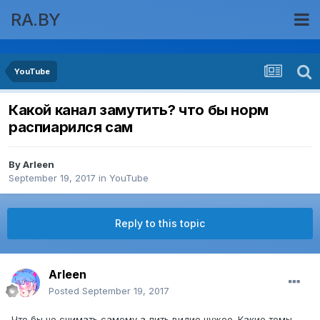
RA.BY
YouTube
Какой канал замутить? что бы норм
распиарился сам
By
Arleen
September 19, 2017
in
YouTube
Reply to this topic
Arleen
Posted
September 19, 2017
Что бы не снимать самому а лить видио чужое. Какие темы