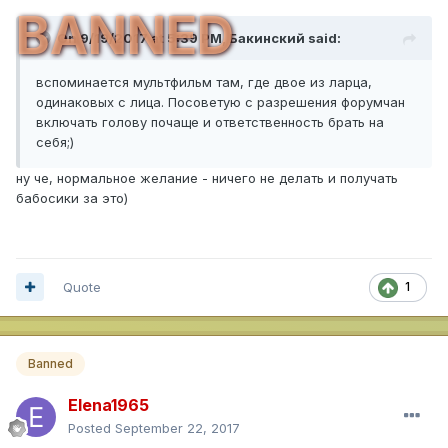
BANNED
On 9/19/2017 at 5:39 PM,
Бакинский
said:
вспоминается мультфильм там, где двое из ларца,
одинаковых с лица. Посоветую с разрешения форумчан
включать голову почаще и ответственность брать на
себя;)
ну че, нормальное желание - ничего не делать и получать
бабосики за это)
Quote
1
Banned
Elena1965
Posted
September 22, 2017