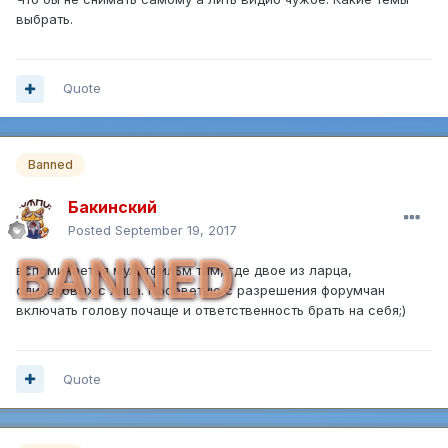
выбрать.
Quote
Banned
Бакинский
Posted
September 19, 2017
BANNED
вспоминается мультфильм там, где двое из ларца,
одинаковых с лица. Посоветую с разрешения форумчан
включать голову почаще и ответственность брать на себя;)
Quote