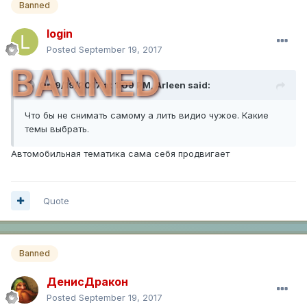
Banned
login
Posted
September 19, 2017
BANNED
On 9/19/2017 at 1:09 PM,
Arleen
said:
Что бы не снимать самому а лить видио чужое. Какие
темы выбрать.
Автомобильная тематика сама себя продвигает
Quote
Banned
ДенисДракон
Posted
September 19, 2017