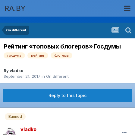
RA.BY
On different
Рейтинг «топовых блогеров» Госдумы
госдума
рейтинг
блогеры
By
vladko
September 21, 2017
in
On different
Reply to this topic
Banned
vladko