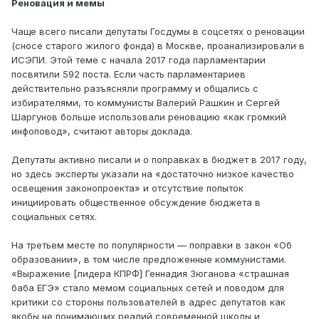
Реновация и мемы
Чаще всего писали депутаты Госдумы в соцсетях о реновации
(сносе старого жилого фонда) в Москве, проанализировали в
ИСЭПИ. Этой теме с начала 2017 года парламентарии
посвятили 592 поста. Если часть парламентариев
действительно разъясняли программу и общались с
избирателями, то коммунисты Валерий Рашкин и Сергей
Шаргунов больше использовали реновацию «как громкий
инфоповод», считают авторы доклада.
Депутаты активно писали и о поправках в бюджет в 2017 году,
но здесь эксперты указали на «достаточно низкое качество
освещения законопроекта» и отсутствие попыток
инициировать общественное обсуждение бюджета в
социальных сетях.
На третьем месте по популярности — поправки в закон «Об
образовании», в том числе предложенные коммунистами.
«Выражение [лидера КПРФ] Геннадия Зюганова «страшная
баба ЕГЭ» стало мемом социальных сетей и поводом для
критики со стороны пользователей в адрес депутатов как
якобы не понимающих реалий современной школы и