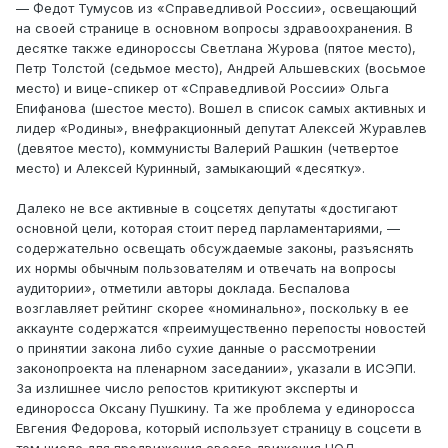
— Федот Тумусов из «Справедливой России», освещающий
на своей странице в основном вопросы здравоохранения. В
десятке также единороссы Светлана Журова (пятое место),
Петр Толстой (седьмое место), Андрей Альшевских (восьмое
место) и вице-спикер от «Справедливой России» Ольга
Епифанова (шестое место). Вошел в список самых активных и
лидер «Родины», внефракционный депутат Алексей Журавлев
(девятое место), коммунисты Валерий Рашкин (четвертое
место) и Алексей Куринный, замыкающий «десятку».
Далеко не все активные в соцсетях депутаты «достигают
основной цели, которая стоит перед парламентариями, —
содержательно освещать обсуждаемые законы, разъяснять
их нормы обычным пользователям и отвечать на вопросы
аудитории», отметили авторы доклада. Беспалова
возглавляет рейтинг скорее «номинально», поскольку в ее
аккаунте содержатся «преимущественно перепосты новостей
о принятии закона либо сухие данные о рассмотрении
законопроекта на пленарном заседании», указали в ИСЭПИ.
За излишнее число репостов критикуют эксперты и
единоросса Оксану Пушкину. Та же проблема у единоросса
Евгения Федорова, который использует страницу в соцсети в
том числе для продвижения своего движения НОД.