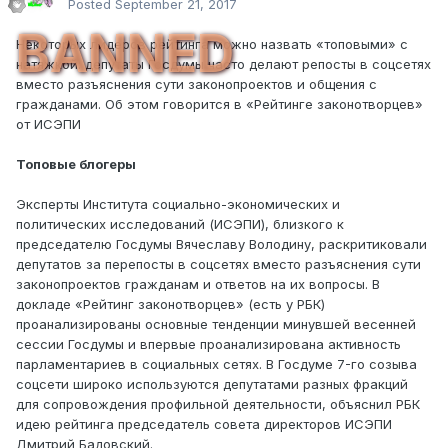
Posted
September 21, 2017
BANNED
Некоторых лидеров рейтинга можно назвать «топовыми» с
натяжкой: депутаты Госдумы часто делают репосты в соцсетях
вместо разъяснения сути законопроектов и общения с
гражданами. Об этом говорится в «Рейтинге законотворцев»
от ИСЭПИ
Топовые блогеры
Эксперты Института социально-экономических и
политических исследований (ИСЭПИ), близкого к
председателю Госдумы Вячеславу Володину, раскритиковали
депутатов за перепосты в соцсетях вместо разъяснения сути
законопроектов гражданам и ответов на их вопросы. В
докладе «Рейтинг законотворцев» (есть у РБК)
проанализированы основные тенденции минувшей весенней
сессии Госдумы и впервые проанализирована активность
парламентариев в социальных сетях. В Госдуме 7-го созыва
соцсети широко используются депутатами разных фракций
для сопровождения профильной деятельности, объяснил РБК
идею рейтинга председатель совета директоров ИСЭПИ
Дмитрий Бадовский.