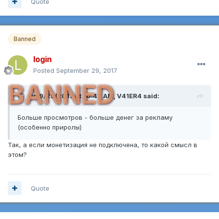
Quote
Banned
login
Posted
September 29, 2017
BANNED
On 9/29/2017 at 10:42 AM,
V41ER4
said:
Больше просмотров - больше денег за рекламу
(особенно приролы)
Так, а если монетизация не подключена, то какой смысл в
этом?
Quote