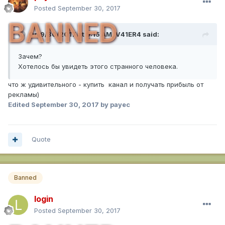
Posted
September 30, 2017
BANNED
On 9/30/2017 at 9:15 AM,
V41ER4
said:
Зачем?
Хотелось бы увидеть этого странного человека.
что ж удивительного - купить канал и получать прибыль от
рекламы)
Edited
September 30, 2017
by payec
Quote
Banned
login
Posted
September 30, 2017