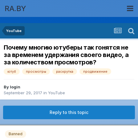
RA.BY
YouTube
Почему многию ютуберы так гонятся не
за временем удержания своего видео, а
за количеством просмотров?
ютуб
просмотры
раскрутка
продвижение
By
login
September 29, 2017
in
YouTube
Reply to this topic
Banned