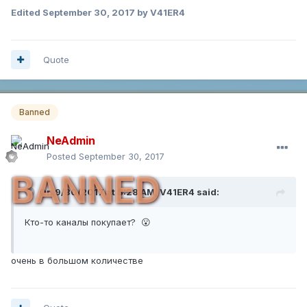
Edited
September 30, 2017
by V41ER4
Quote
Banned
NeAdmin
Posted
September 30, 2017
BANNED
On 9/30/2017 at 8:28 AM,
V41ER4
said:
Кто-то каналы покупает? 😮
очень в большом количестве