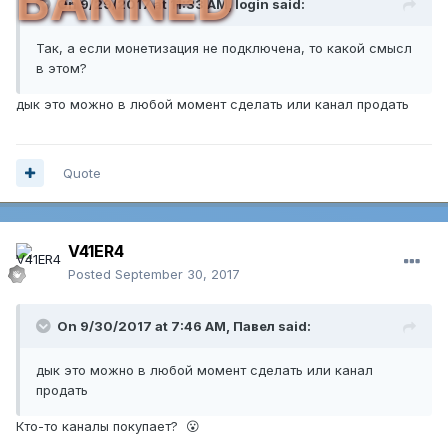
BANNED
On 9/29/2017 at 11:33 AM,
login
said:
Так, а если монетизация не подключена, то какой смысл
в этом?
дык это можно в любой момент сделать или канал продать
Quote
V41ER4
Posted
September 30, 2017
On 9/30/2017 at 7:46 AM,
Павел
said:
дык это можно в любой момент сделать или канал
продать
Кто-то каналы покупает? 😮