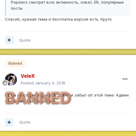
Popsters смотрит всю активность, охват, ER, популярные
посты
Спасиб, нужная тема и бесплатна версия есть. Круто.
Quote
Banned
VeleX
Posted
January 4, 2018
BANNED
Ну вы и вспомнили, я уже давно и забыл об этой теме. Админ
закрой ее. Вопрос решен.
Quote