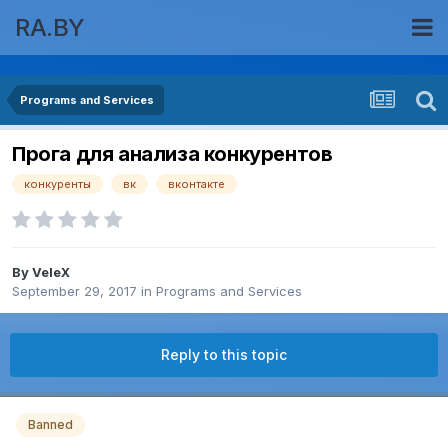
RA.BY
Programs and Services
Прога для анализа конкурентов
конкуренты
вк
вконтакте
By
VeleX
September 29, 2017
in
Programs and Services
Reply to this topic
Banned