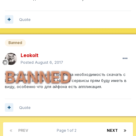
Quote
Banned
Leokolt
Posted
August 6, 2017
BANNED
Честно говоря, мне раза три была необходимость скачать с
Инсты видео за все годы. Но про сервисы прям буду иметь в
виду, особенно что для айфона есть аппликация.
Quote
PREV
Page 1 of 2
NEXT