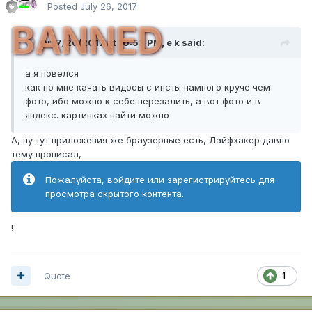
Posted
July 26, 2017
BANNED
On 7/26/2017 at 10:53 PM,
e k
said:
а я повелся
как по мне качать видосы с инсты намного круче чем
фото, ибо можно к себе перезалить, а вот фото и в
яндекс. картинках найти можно
А, ну тут приложения же браузерные есть, Лайфхакер давно
тему прописал,
Пожалуйста, войдите или зарегистрируйтесь для
просмотра скрытого контента.
!
Quote
1