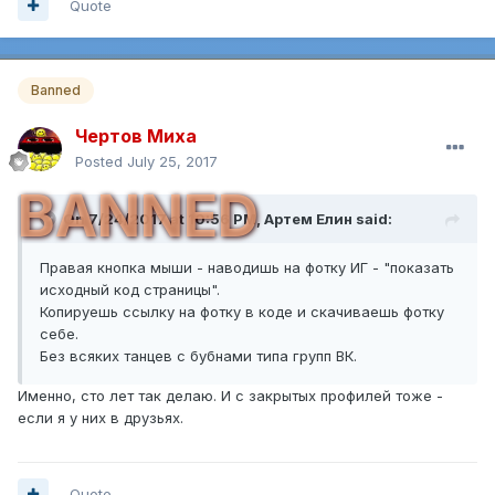
Quote
Banned
Чертов Миха
Posted
July 25, 2017
BANNED
On 7/24/2017 at 10:56 PM,
Артем Елин
said:
Правая кнопка мыши - наводишь на фотку ИГ - "показать
исходный код страницы".
Копируешь ссылку на фотку в коде и скачиваешь фотку
себе.
Без всяких танцев с бубнами типа групп ВК.
Именно, сто лет так делаю. И с закрытых профилей тоже -
если я у них в друзьях.
Quote