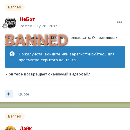
Banned
НеБот
Posted
July 26, 2017
BANNED
Если есть телеграм, можно бота пользовать. Отправляешь
ссылку на инста-видео боту
Пожалуйста, войдите или зарегистрируйтесь для
просмотра скрытого контента.
- он тебе возвращает скачанный видеофайл.
Quote
Banned
Лайк