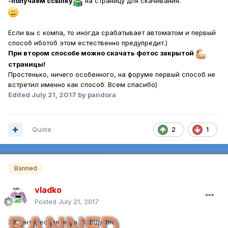
-получаем ссылку
на страницу для скачивания.
Если вы с компа, то иногда срабатывает автоматом и первый
способ иботоб этом естественно предупредит.)
При втором способе можно скачать фото
с закрытой
страницы!
Простенько, ничего особенного, на форуме первый способ не
встретил именно как способ. Всем спасибо)
Edited
July 21, 2017
by pandora
Quote
2
1
Banned
vladko
Posted
July 21, 2017
BANNED
Хи, интересная инфа. Прощупаю.