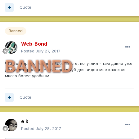
Quote
Banned
Web-Bond
Posted
July 27, 2017
BANNED
Что-то я зря погнал на видео Инсты, погуглил - там давно уже
до минуты ролики. Но все же ютуб для видео мне кажется
много более удобным.
Quote
e k
Posted
July 28, 2017