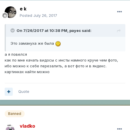
e k
Posted
July 26, 2017
On 7/26/2017 at 10:38 PM,
payec
said:
Это замануха же была
а я повелся
как по мне качать видосы с инсты намного круче чем фото,
ибо можно к себе перезалить, а вот фото и в яндекс.
картинках найти можно
Quote
Banned
vladko