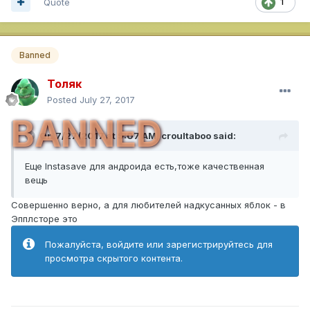
Quote
1
Banned
Толяк
Posted
July 27, 2017
BANNED
On 7/27/2017 at 9:07 AM,
croultaboo
said:
Еще Instasave для андроида есть,тоже качественная
вещь
Совершенно верно, а для любителей надкусанных яблок - в
Эпплсторе это
Пожалуйста, войдите или зарегистрируйтесь для
просмотра скрытого контента.