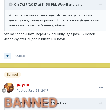
On 7/27/2017 at 11:58 PM,
Web-Bond
said:
Что-то я зря погнал на видео Инсты, погуглил - там
давно уже до минуты ролики. Но все же ютуб для видео
мне кажется много более удобным.
это как сравнивать персик и свинину, для разных целей
используются видео в инсте и в ютуб
Quote
Banned
payec
Posted
July 28, 2017
BANNED
On 7/28/2017 at 2:40 AM,
e k
said: