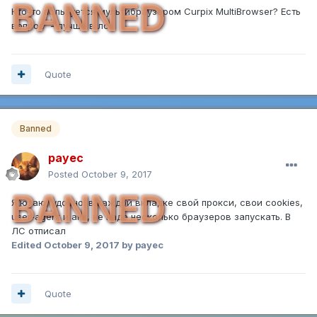
BANNED
Кто-то пользуется мультибраузером Curpix MultiBrowser? Есть
вопрос - лучше в лс.
Quote
Banned
payec
Posted
October 9, 2017
BANNED
Я юзаю, удобно: в каждой вкладке свой прокси, свои cookies,
user-agent и акк, не надо несколько браузеров запускать. В
ЛС отписал
Edited
October 9, 2017
by payec
Quote