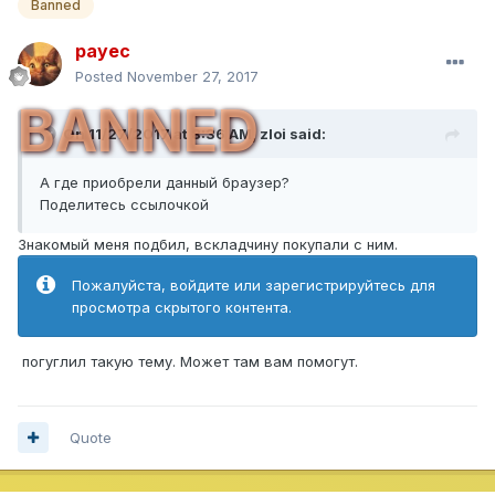
Banned
payec
Posted
November 27, 2017
BANNED
On 11/27/2017 at 8:36 AM,
zloi
said:
А где приобрели данный браузер?
Поделитесь ссылочкой
Знакомый меня подбил, вскладчину покупали с ним.
Пожалуйста, войдите или зарегистрируйтесь для
просмотра скрытого контента.
погуглил такую тему. Может там вам помогут.
Quote