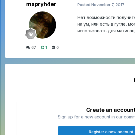
mapryh4er
Posted
November 7, 2017
Нет возможности получить
на ум, или есть в гугле, 
использовать для махинац
67
1
0
Create an accoun
Sign up for a new account in our commun
Register a new account