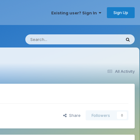
Sign Up
Existing user? Sign In
All Activity
Share
Followers
0