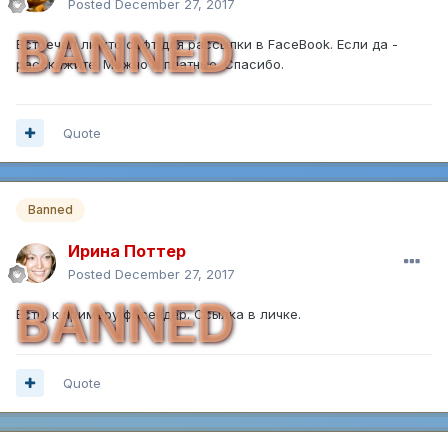
Posted
December 27, 2017
BANNED
Встречал ли кто софт для рассылки в FaceBook. Если да -
расскажите. Можно и платные. Спасибо.
Quote
Banned
Ирина Поттер
Posted
December 27, 2017
BANNED
Есть, к примеру фбсендер. Ссылка в личке.
Quote