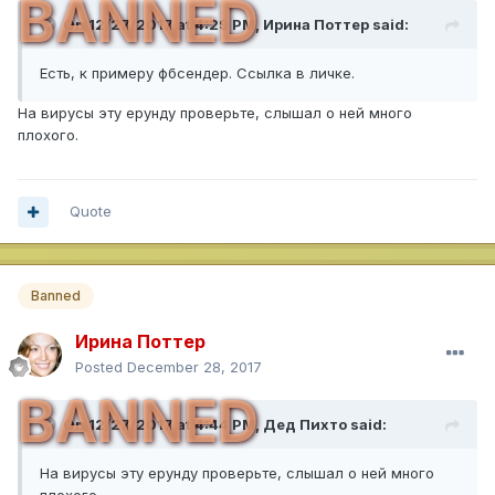
BANNED
On 12/27/2017 at 4:29 PM,
Ирина Поттер
said:
Есть, к примеру фбсендер. Ссылка в личке.
На вирусы эту ерунду проверьте, слышал о ней много
плохого.
Quote
Banned
Ирина Поттер
Posted
December 28, 2017
BANNED
On 12/27/2017 at 4:44 PM,
Дед Пихто
said:
На вирусы эту ерунду проверьте, слышал о ней много