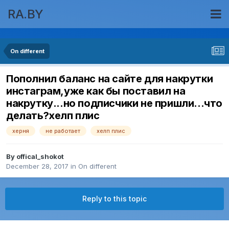
RA.BY
On different
Пополнил баланс на сайте для накрутки
инстаграм,уже как бы поставил на
накрутку...но подписчики не пришли...что
делать?хелп плис
херня
не работает
хелп плис
By
offical_shokot
December 28, 2017
in
On different
Reply to this topic