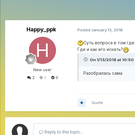
Happy_ppk
Posted
January 13, 2018
Суть вопроса в том где
Где и как его искать?
On 1/13/2018 at 10:50
New user
Разобралась сама
2
0
0
Quote
Reply to this topic...