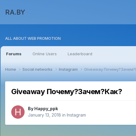
RA.BY
ALL ABOUT WEB PROMOTION
Forums
Online Users
Leaderboard
Home
Social networks
Instagram
Giveaway Почему?Зачем?
Giveaway Почему?Зачем?Как?
By
Happy_ppk
January 13, 2018
in
Instagram