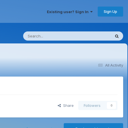
Sign Up
Existing user? Sign In
All Activity
Share
Followers
0