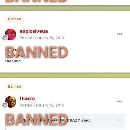
Banned
explosiveua
Posted
January 15, 2018
BANNED
если можно,
под хайд
спасибо
Banned
Психо
Posted
January 15, 2018
BANNED
On 1/14/2018 at 11:07 PM,
CRAZY
said: