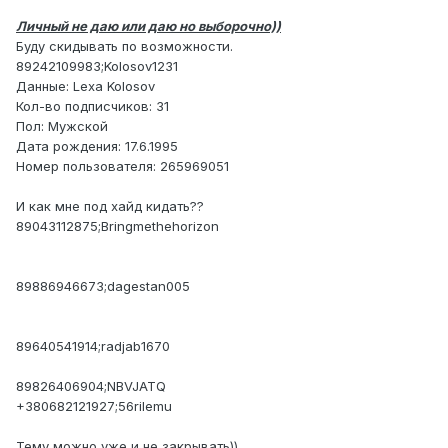
Личный не даю или даю но выборочно))
Буду скидывать по возможности.
89242109983;Kolosov1231
Данные: Lexa Kolosov
Кол-во подписчиков: 31
Пол: Мужской
Дата рождения: 17.6.1995
Номер пользователя: 265969051
И как мне под хайд кидать??
89043112875;Bringmethehorizon
89886946673;dagestan005
89640541914;radjab1670
89826406904;NBVJATQ
+380682121927;56rilemu
Тему можно уже и не закрывать))