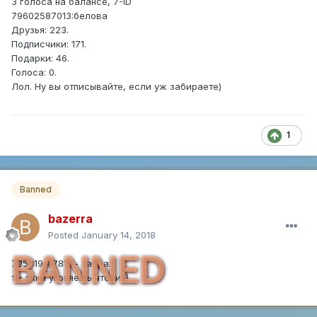
3 голоса на балансе, 7-ID
79602587013:белова
Друзья: 223.
Подписчики: 171.
Подарки: 46.
Голоса: 0.
Лол. Ну вы отписывайте, если уж забираете)
1
Banned
bazerra
Posted
January 14, 2018
BANNED
79501941781 -- забрал
ты акки угоняешь чтоли?)