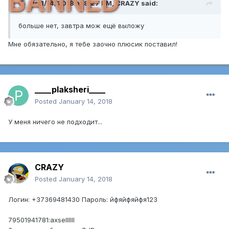
BANNED
On 1/14/2018 at 8:27 PM,
CRAZY
said:
больше нет, завтра мож ещё выложу
Мне обязательно, я тебе заочно плюсик поставил!
____plaksheri____
Posted
January 14, 2018
У меня ничего не подходит...
CRAZY
Posted
January 14, 2018
Логин: +37369481430 Пароль: йфяйфяйфя123
79501941781:axsellllll