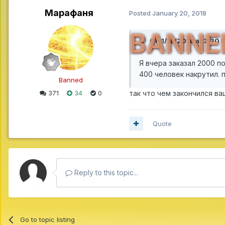
Марафаня
Posted
January 20, 2018
BANNE
On 1/18/2018 at 3:30 
Я вчера заказал 2000 по
400 человек накрутил. 
Banned
371
34
0
так что чем закончился ва
Quote
Reply to this topic...
Go to topic listing