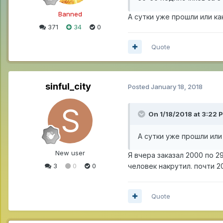
Banned
А сутки уже прошли или ка
371
34
0
Quote
sinful_city
Posted
January 18, 2018
On 1/18/2018 at 3:22 
А сутки уже прошли или
New user
Я вчера заказал 2000 по 29
3
0
0
человек накрутил. почти 2
Quote