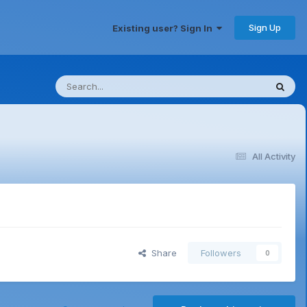
Sign Up
Existing user? Sign In
All Activity
Share
Followers
0