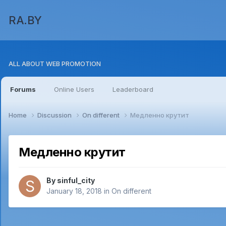
RA.BY
ALL ABOUT WEB PROMOTION
Forums
Online Users
Leaderboard
Home
Discussion
On different
Медленно крутит
Медленно крутит
By
sinful_city
January 18, 2018
in
On different