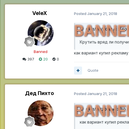
VeleX
Posted
January 21, 2018
BANNE
On 1/20/2018 at 2:40
Крутить вряд ли получи
Banned
как вариант купил реклам
397
20
0
Quote
Дед Пихто
Posted
January 21, 2018
BANNE
On 1/21/2018 at 3:30 
как вариант купил рекл