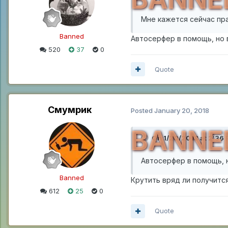
Мне кажется сейчас пр
Banned
Автосерфер в помощь, но
520
37
0
Quote
Смумрик
Posted
January 20, 2018
BANNE
On 1/20/2018 at 2:36
Автосерфер в помощь, 
Banned
Крутить вряд ли получитс
612
25
0
Quote