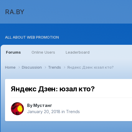
RA.BY
ALL ABOUT WEB PROMOTION
Forums
Online Users
Leaderboard
Home
Discussion
Trends
Яндекс Дзен: юзал кто?
Яндекс Дзен: юзал кто?
By
Мустанг
January 20, 2018
in
Trends