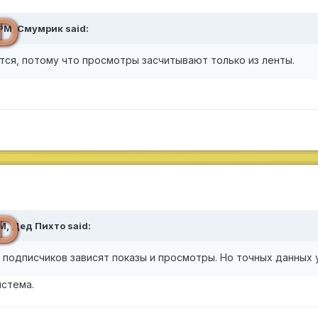
D
 PM,
Смумрик
said:
тся, потому что просмотры засчитывают только из ленты.
D
PM,
Дед Пихто
said:
подписчиков зависят показы и просмотры. Но точных данных 
истема.