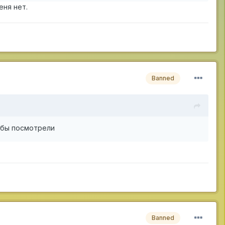
еня нет.
Banned
тобы посмотрели
Banned