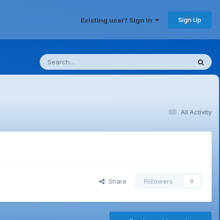
Sign Up
Existing user? Sign In
All Activity
Share
Followers
0