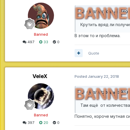
BANNE
On 1/20/2018 at 2:40
Крутить вряд ли получи
Banned
В этом то и проблема.
497
33
0
Quote
VeleX
Posted
January 22, 2018
BANNE
On 1/21/2018 at 3:41 
Там ещё от количества 
Banned
Понятно, короче мутная с
397
20
0