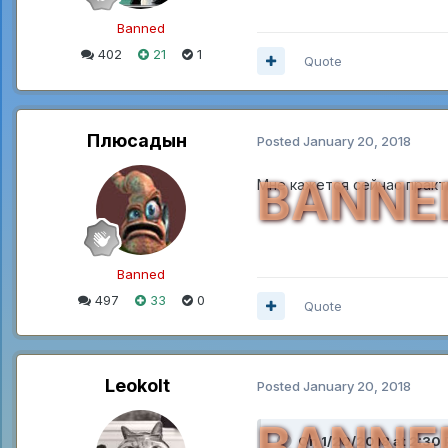
Banned
402
21
1
Quote
Плюсадын
Posted
January 20, 2018
BANNE
Мне кажется сейчас практ
Banned
497
33
0
Quote
Leokolt
Posted
January 20, 2018
BANNE
On 1/20/2018 at 2:30