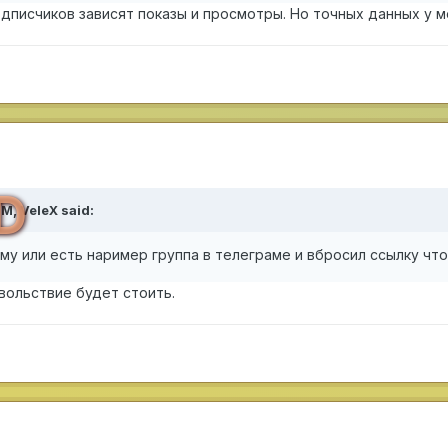
дписчиков зависят показы и просмотры. Но точных данных у м
D
PM,
VeleX
said:
аму или есть наример группа в телеграме и вбросил ссылку ч
вольствие будет стоить.