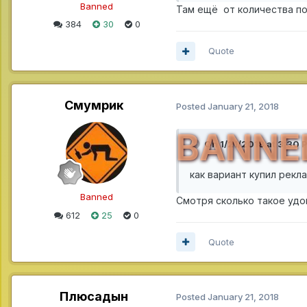
Banned
Там ещё от количества по
384
30
0
Quote
Смумрик
Posted
January 21, 2018
BANNE
On 1/21/2018 at 3:30 
как вариант купил рекл
Banned
Смотря сколько такое удо
612
25
0
Quote
Плюсадын
Posted
January 21, 2018