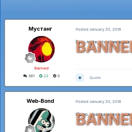
Мустанг
Posted
January 20, 2018
BANNE
Есть ли те, кто привлекае
Banned
361
22
0
Quote
Web-Bond
Posted
January 20, 2018
BANNE
Юзаю, правда не все темы