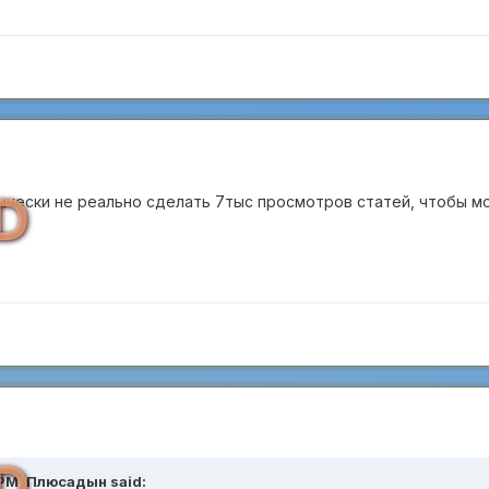
D
ически не реально сделать 7тыс просмотров статей, чтобы м
D
 PM,
Плюсадын
said: