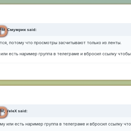
D
 PM,
Смумрик
said:
тся, потому что просмотры засчитывают только из ленты.
у или есть наример группа в телеграме и вбросил ссылку чтоб
D
PM,
VeleX
said:
аму или есть наример группа в телеграме и вбросил ссылку ч