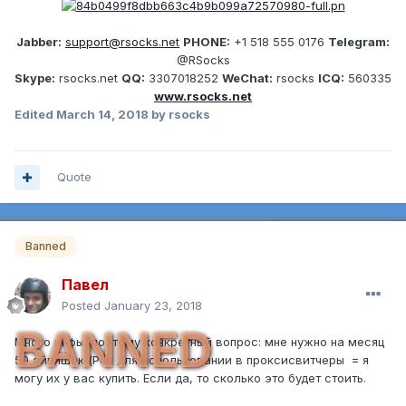
Jabber:
support@rsocks.net
PHONE:
+1 518 555 0176
Telegram:
@RSocks
Skype:
rsocks.net
QQ:
3307018252
WeChat:
rsocks
ICQ:
560335
www.rsocks.net
Edited
March 14, 2018
by rsocks
Quote
Banned
Павел
Posted
January 23, 2018
BANNED
Много инфы, поэтому конкретный вопрос: мне нужно на месяц
50 айпишек (РФ) для использовании в проксисвитчеры = я
могу их у вас купить. Если да, то сколько это будет стоить.