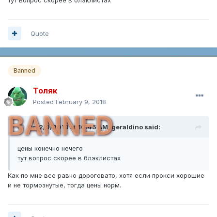
Quote
Banned
Толяк
Posted
February 9, 2018
BANNED
On 2/9/2018 at 10:45 AM,
geraldino
said:
цены конечно нечего
тут вопрос скорее в блэклистах
Как по мне все равно дороговато, хотя если прокси хорошие
и не тормознутые, тогда цены норм.