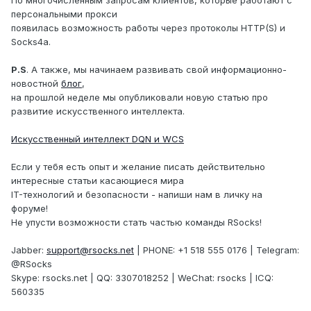
персональными прокси
появилась возможность работы через протоколы HTTP(S) и
Socks4a.
P.S
. А также, мы начинаем развивать свой информационно-
новостной
блог
,
на прошлой неделе мы опубликовали новую статью про
развитие искусственного интеллекта.
Искусственный интеллект DQN и WCS
Если у тебя есть опыт и желание писать действительно
интересные статьи касающиеся мира
IT-технологий и безопасности - напиши нам в личку на
форуме!
Не упусти возможности стать частью команды RSocks!
Jabber:
support@rsocks.net
| PHONE: +1 518 555 0176 | Telegram:
@RSocks
Skype: rsocks.net | QQ: 3307018252 | WeChat: rsocks | ICQ:
560335