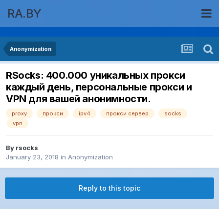
RA.BY
Anonymization
RSocks: 400.000 уникальных прокси
каждый день, персональные прокси и
VPN для вашей анонимности.
proxy
прокси
ipv4
прокси сервер
socks
vpn
By
rsocks
January 23, 2018
in
Anonymization
Reply to this topic