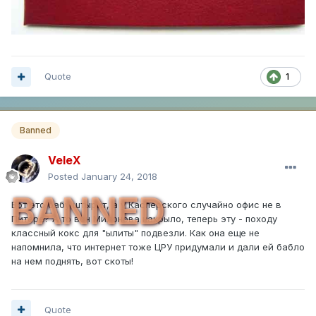
Quote
1
Banned
VeleX
Posted
January 24, 2018
BANNED
Вот это бабу штырит, а у Касперского случайно офис не в
Питере? А то вон Милонова накрыло, теперь эту - походу
классный кокс для "ылиты" подвезли. Как она еще не
напомнила, что интернет тоже ЦРУ придумали и дали ей бабло
на нем поднять, вот скоты!
Quote