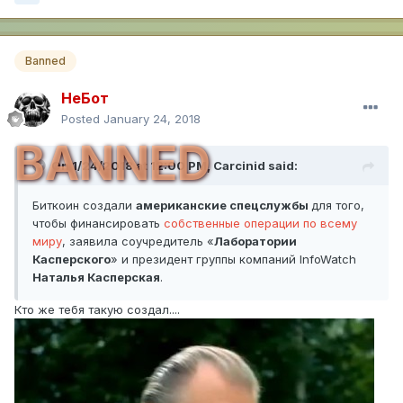
Banned
НеБот
Posted
January 24, 2018
BANNED
On 1/24/2018 at 12:00 PM,
Carcinid
said:
Биткоин создали
американские спецслужбы
для того,
чтобы финансировать
собственные операции по всему
миру
, заявила соучредитель «
Лаборатории
Касперского
» и президент группы компаний InfoWatch
Наталья Касперская
.
Кто же тебя такую создал....