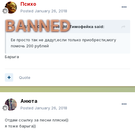
Психо
Posted
January 26, 2018
BANNED
On 1/26/2018 at 11:16 AM,
Тимофейка
said:
Ее просто так не дадут,если только приобрести,могу
помочь 200 рублей
Барыга
Quote
Анюта
Posted
January 26, 2018
Отдам ссылку за песни пляски))
я тоже барыга))