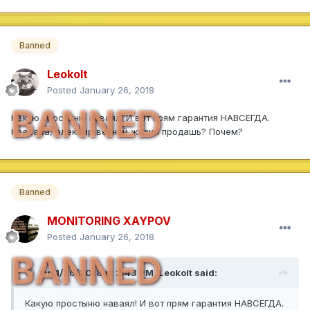
Banned
Leokolt
Posted
January 26, 2018
BANNED
Какую простыню наваял! И вот прям гарантия НАВСЕГДА.
Красава, элексир вечной жизни продашь? Почем?
Banned
MONITORING XAYPOV
Posted
January 26, 2018
BANNED
On 1/26/2018 at 2:43 PM,
Leokolt
said:
Какую простыню наваял! И вот прям гарантия НАВСЕГДА.