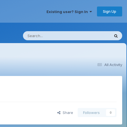
Sign Up
Existing user? Sign In
All Activity
Share
Followers
0