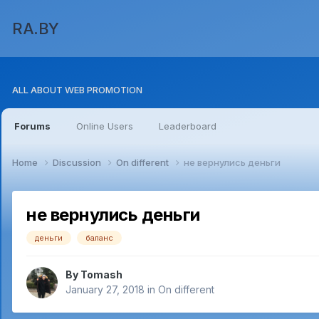
RA.BY
ALL ABOUT WEB PROMOTION
Forums
Online Users
Leaderboard
Home
Discussion
On different
не вернулись деньги
не вернулись деньги
деньги
баланс
By
Tomash
January 27, 2018
in
On different