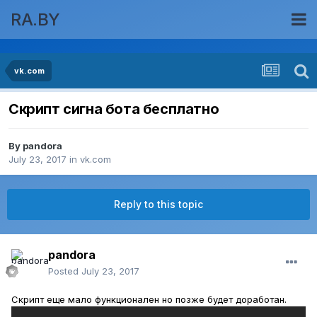
RA.BY
vk.com
Скрипт сигна бота бесплатно
By
pandora
July 23, 2017
in
vk.com
Reply to this topic
pandora
Posted
July 23, 2017
Скрипт еще мало функционален но позже будет доработан.