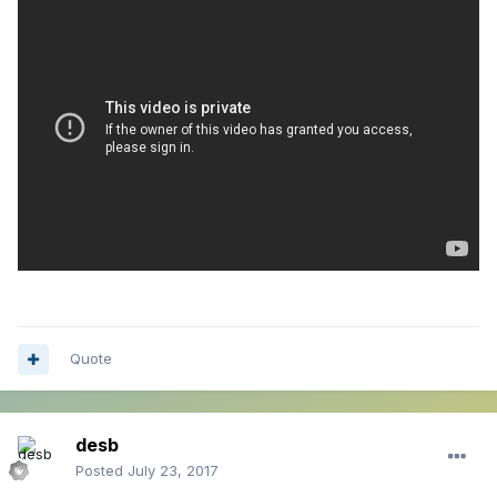
Quote
desb
Posted
July 23, 2017