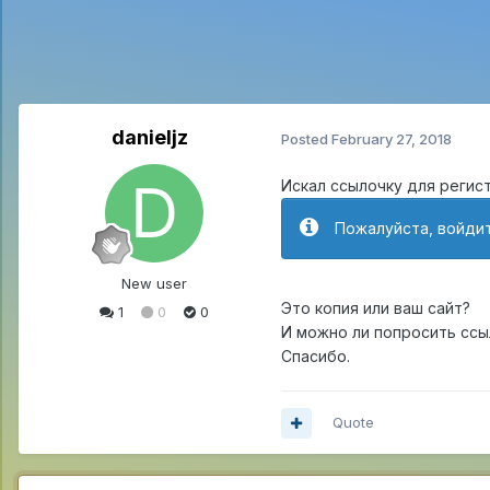
danieljz
Posted
February 27, 2018
Искал ссылочку для регист
Пожалуйста, войдит
New user
Это копия или ваш сайт?
1
0
0
И можно ли попросить ссы
Спасибо.
Quote