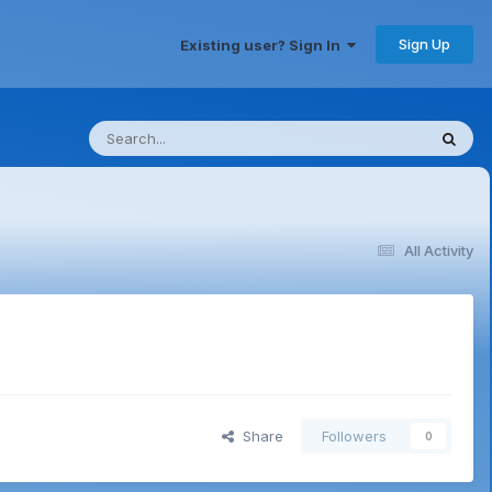
Sign Up
Existing user? Sign In
All Activity
Share
Followers
0