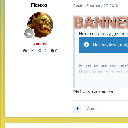
Психо
Posted
February 27, 2018
BANNE
On 2/27/2018 at 6:39
Искал ссылочку для рег
Banned
Пожалуйста, вой
1.1K
41
0
Это копия или ваш сайт
И можно ли попросить 
Спасибо.
Мы) Ссылка в личке
Quote