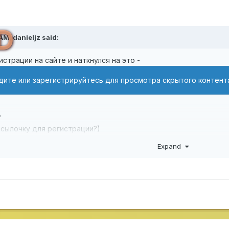
D
 AM,
danieljz
said:
истрации на сайте и наткнулся на это -
дите или зарегистрируйтесь для просмотра скрытого контент
?
ссылочку для регистрации?)
Expand