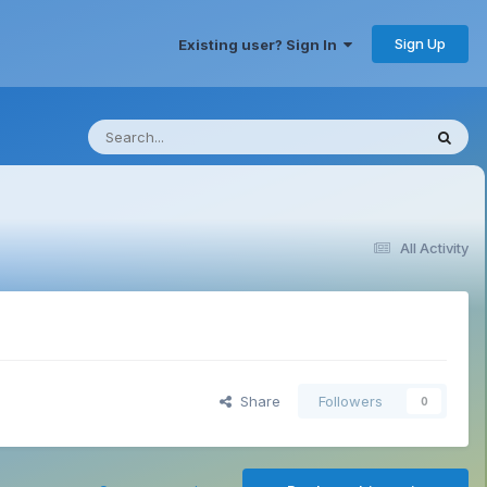
Sign Up
Existing user? Sign In
All Activity
Share
Followers
0