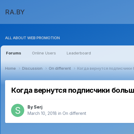
RA.BY
ALL ABOUT WEB PROMOTION
Forums
Online Users
Leaderboard
Home
Discussion
On different
Когда вернутся подписчики 
Когда вернутся подписчики больш
By
Serj
March 10, 2018
in
On different