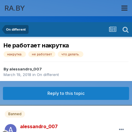
RA.BY
On different
Не работает накрутка
накрутка.
не работает
что делать.
By
alessandro_007
March 19, 2018
in
On different
Reply to this topic
Banned
alessandro_007