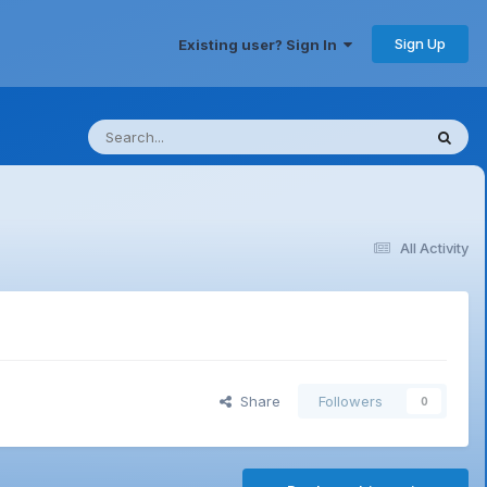
Sign Up
Existing user? Sign In
All Activity
Share
Followers
0