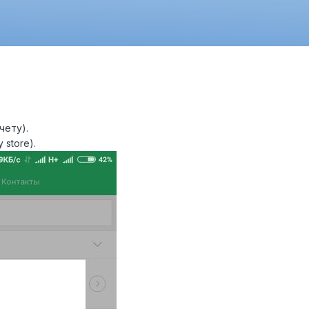
чету).
y store).