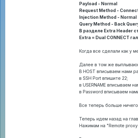
Payload - Normal
Request Method - Connec
Injection Method - Normal
Query Method - Back Quer
В разделе Extra Header 
Extra = Dual CONNECT га
Когда все сделали как у м
Далее в том же выплываю
В HOST вписываем нами ра
в SSH Port впишите 22;
в USERNAME вписываем на
в Password вписываем нам
Все теперь больше ничего
Теперь идем назад на гла
Нажимам на "Remote proxy"