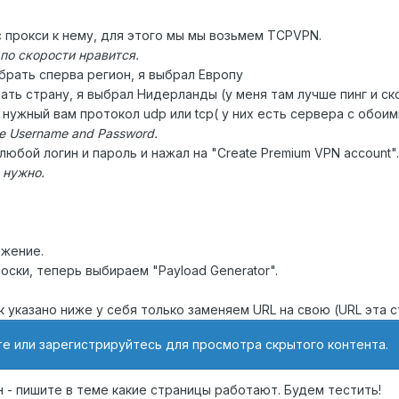
с прокси к нему, для этого мы мы возьмем TCPVPN.
 по скорости нравится.
брать сперва регион, я выбрал Европу
ть страну, я выбрал Нидерланды (у меня там лучше пинг и ск
нужный вам протокол udp или tcp( у них есть сервера с обоим
te Username and Password.
любой логин и пароль и нажал на "Create Premium VPN account".
м нужно.
ожение.
оски, теперь выбираем "Payload Generator".
к указано ниже у себя только заменяем URL на свою (URL эта 
е или зарегистрируйтесь для просмотра скрытого контента.
н - пишите в теме какие страницы работают. Будем тестить!