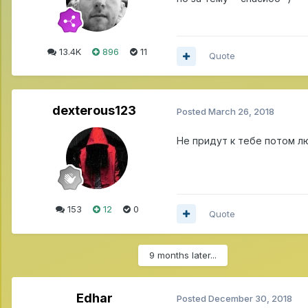
13.4K
896
11
Quote
dexterous123
Posted
March 26, 2018
Не придут к тебе потом л
153
12
0
Quote
9 months later...
Edhar
Posted
December 30, 2018