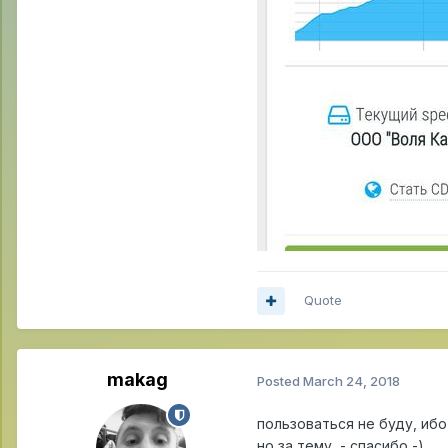
Quote
makag
Posted
March 24, 2018
пользоваться не буду, ибо
но за тему - спасибо -)