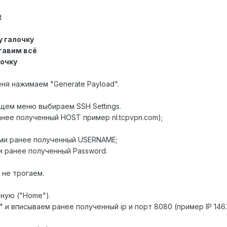
t
y галочку
ставим всё
лочку
еня нажимаем "Generate Payload".
щем меню выбираем SSH Settings.
нее полученный HOST пример nl.tcpvpn.com);
ми ранее полученный USERNAME;
и ранее полученный Password.
 не трогаем.
вную ("Home").
 и вписываем ранее полученный ip и порт 8080 (пример IP 146.1