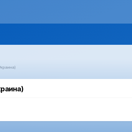
Украина)
краина)