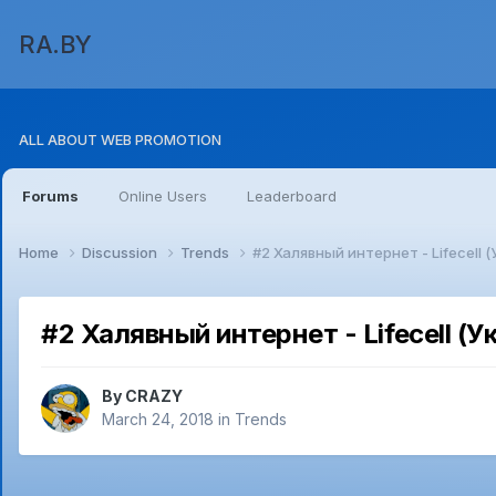
RA.BY
ALL ABOUT WEB PROMOTION
Forums
Online Users
Leaderboard
Home
Discussion
Trends
#2 Халявный интернет - Lifecell (
#2 Халявный интернет - Lifecell (У
By
CRAZY
March 24, 2018
in
Trends