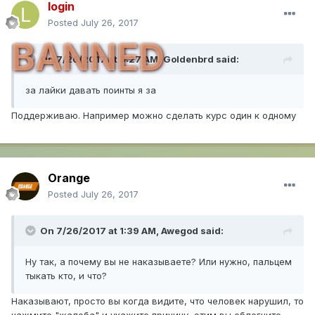
login
Posted
July 26, 2017
BANNED
On 7/26/2017 at 3:27 AM,
Goldenbrd
said:
за лайки давать поинты я за
Поддерживаю. Например можно сделать курс один к одному
Orange
Posted
July 26, 2017
On 7/26/2017 at 1:39 AM,
Awegod
said:
Ну так, а почему вы не наказываете? Или нужно, пальцем
тыкать кто, и что?
Наказывают, просто вы когда видите, что человек нарушил, то
нажмите "жалоба" и укажите причину, этим вы облегчите